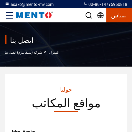
asako@mento-mv.com
00-86-14775950818
إقتباس
اتصل بنا
>
المنزل
شركة (سنفايبرم) اتصل بنا
حولنا
مواقع المكاتب