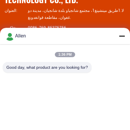
لا.1طريق مينشينغ1، مجتمع شانجياو بلدة شانجيان، مدينة دو
العنوان:
غغوان، مقاطعة قوانغدونغ.
0086-769-85375756
فاكس:
Allen
00-86-14775950818
الهاتف:
1:36 PM
Good day, what product are you looking for?
DONGGUAN MENTO INTELLIGENT TECHNOLOGY CO.,
LTD.
asako@mento-mv.com
00-86-14775950818
لا.1طريق مينشينغ1، مجتمع شانجياو بلدة شانجيان، مدينة دوغغوان،