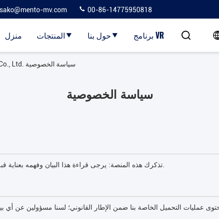
sako@mento-mv.com
00-86-14775950818
برنامج VR
حول بنا
المنتجات
منزل
الصين Dongguan MENTO Intelligent Technology Co., Ltd. سياسة الخصوصية
سياسة الخصوصية
تذكرك هذه المنصة: يرجى قراءة هذا البيان وفهمه بعناية قبل استخدام خدمات المنصة.
 عمليات التحميل الخاصة بنا ضمن الإطار القانوني؛ لسنا مسؤولين عن أي بيا