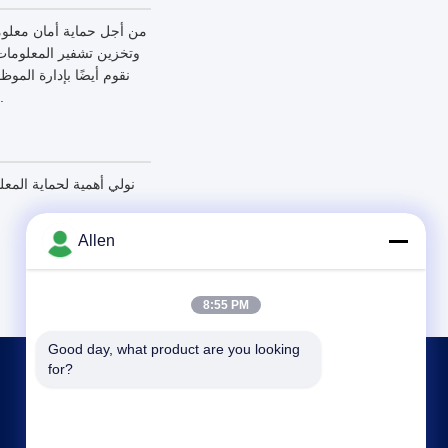
من أجل حماية أمان معلوما
نقوم أيضًا بإدارة المو
الحصر توقيع اتفاقيات السرية معهم، واتخاذ ضوابط سلطة مختلفة اعتمادًا على المنصب، ومراقبة عملياتهم.
نولي أهمية لحماية الم
Allen
8:55 PM
Good day, what product are you looking 
for?
اتصل بنا
asako@mento-mv.com