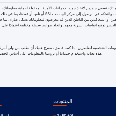
تك، نسعى جاهدين لاتخاذ جميع الإجراءات الأمنية المعقولة لحماية معلوماتك،
أو تلفها أو فقدها، بما في ذلك على سبيل المثال لا الحصر SSL، وتخز
ظفين أو المتعاقدين من الباطن الذين قد يتعرضون لمعلوماتك بشكل صارم، بما ف
علومات الشخصية للقاصرين. إذا كنت قاصرًا، نقترح عليك أن تطلب من ولي أم
هذه بعناية واستخدام خدماتنا أو تزويدنا بالمعلومات على أساس الحصول على موافقة ولي أمرك.
المنتجات
آلة 3D AOI
ملف ال