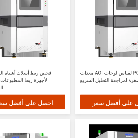
معدات AOI لقياس لوحات PCB LED
فحص ربط أسلاك أشباه ال
غرة لمراجعة التحليل السريع
لأجهزة ربط المطبوعات
ال
 على أفضل سعر
احصل على أفضل سع