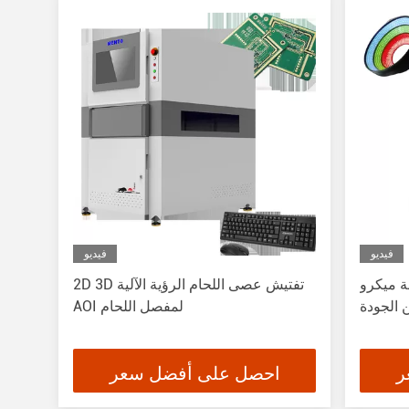
فيديو
فيديو
يكرو LED AOI SPI SMT للتحقق
2D 3D تفتيش عصى اللحام الرؤية الآلية
 الجودة
AOI لمفصل اللحام
ر
احصل على أفضل سعر