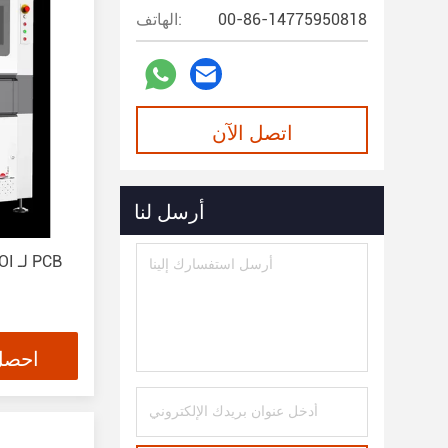
00-86-14775950818
الهاتف:
اتصل الآن
أرسل لنا
احصل