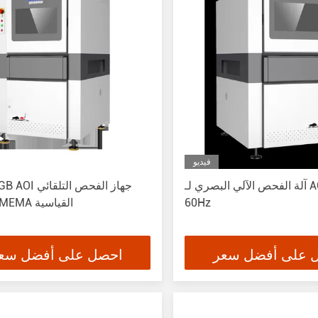
فيديو
آلة الفحص الآلي البصري لـ AOI لـ PCB
60Hz
واجهة SMEMA القياسية
 على أفضل سعر
احصل على أفضل سع