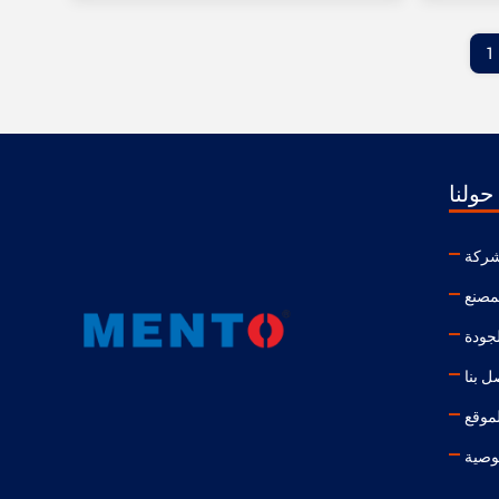
1
حولنا
شركة
مصنع
لجودة
ل بنا
موقع
وصية