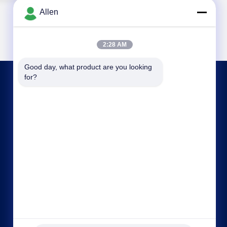
Allen
2:28 AM
Good day, what product are you looking 
for?
اتصل بنا
asako@mento-mv.com
00-86-14775950818
لا.1طريق مينشينغ1، مجتمع شانجياو بلدة شانجيان،
مدينة دوغغوان، مقاطعة قوانغدونغ.