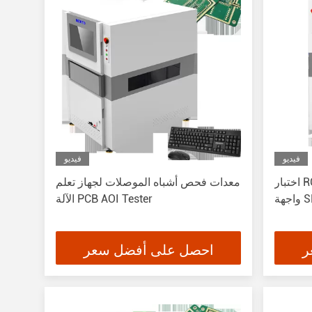
فيديو
فيديو
اختبار RGB AOI جهاز الفحص التلقائي
معدات فحص أشباه الموصلات لجهاز تعلم
الآلة PCB AOI Tester
ر
احصل على أفضل سعر