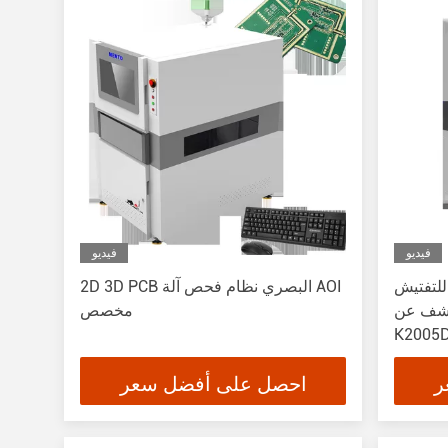
فيديو
فيديو
للتفتيش
2D 3D PCB البصري نظام فحص آلة AOI
 CHIP DIP
مخصص
K2005
ر
احصل على أفضل سعر