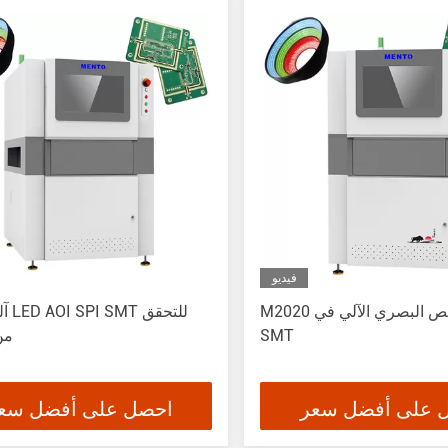
فيديو
M2020 معدات الفحص البصري الآلي في
آلة م
SMT
من
 على أفضل سعر
احصل على أفضل سع