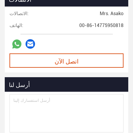
Mrs. Asako
الاتصالات:
00-86-14775950818
الهاتف:
اتصل الآن
أرسل لنا