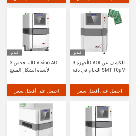
فيديو
فيديو
أجهزة 3D AOI للكشف عن
آلة فحص 3D Vision AOI
اللحام في دقة SMT 10μM
لأشباه الشكل المنتج
احصل على أفضل سعر
احصل على أفضل سعر