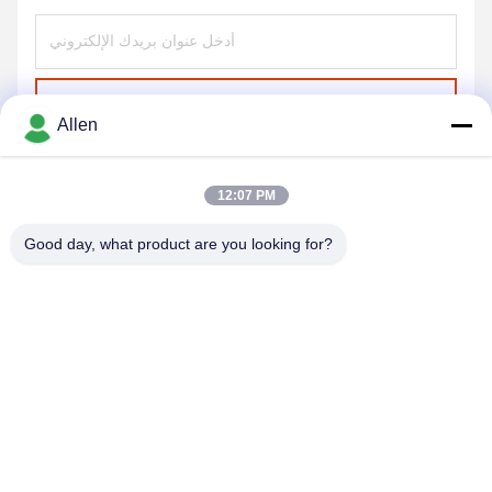
ارسل
Allen
12:07 PM
Good day, what product are you looking for?
DONGGUAN MENTO INTELLIGENT TECHNOLOGY CO.,
LTD.
asako@mento-mv.com
00-86-14775950818
لا.1طريق مينشينغ1، مجتمع شانجياو بلدة شانجيان، مدينة دوغغوان،