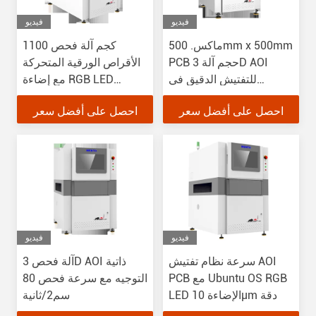
فيديو
فيديو
ماكس. 500mm x 500mm
1100 كجم آلة فحص
PCB حجم آلة 3D AOI
الأقراص الورقية المتحركة
للتفتيش الدقيق في
مع إضاءة RGB LED
1000mm/s
مساحة فحص تصل إلى
احصل على أفضل سعر
احصل على أفضل سعر
510 × 510 مم
فيديو
فيديو
سرعة نظام تفتيش AOI
آلة فحص 3D AOI ذاتية
PCB مع Ubuntu OS RGB
التوجيه مع سرعة فحص 80
LED الإضاءة 10μm دقة
سم2/ثانية