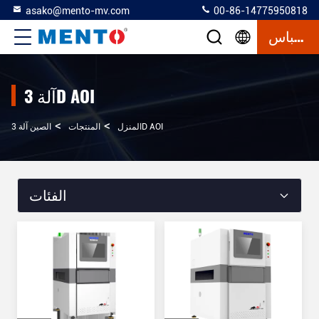
asako@mento-mv.com
00-86-14775950818
إقتباس
آلة 3D AOI
>
>
الصين آلة 3D AOI
المنزل
المنتجات
الفئات