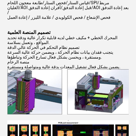
قياس الستار/فحص الستار/طابعة معجون اللحام/SPI/مربط
الغليان/AOI قبل إعادة التدفق/أفران إعادة التدفق/AOI بعد إعادة التدفق
/
فحص الإشعاع / فحص الكولويدي / علامة الليزر / إعادة العمل
تصميم المنصة العلمية
المحرك الخطي + مكيف خطي لديه قابلية تكرار عالية ودقة تحديد
المواقع ، وتعمل بسلاسة.
تصميم نظام التحكم في الحركة عالي الدقة
يتجنب فقدان بيانات نظام الحركة ، ويضمن حركة عالية السرعة
ومستقرة ، ويحسن بشكل فعال تسارع الحركة وتباطؤها.
منصة الرخام
يضمن بشكل فعال تشغيل المعدات بدقة عالية ومتواصلة ومستقرة.