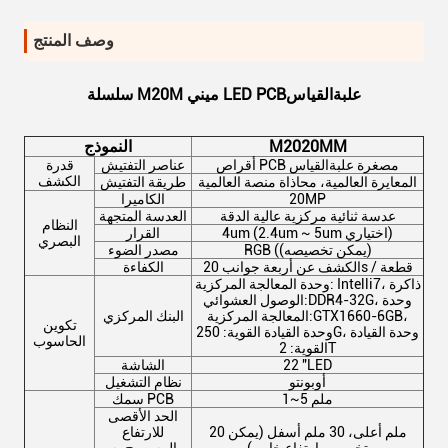
وصف المنتج
علبة
القياس
سلسلة M20M ميني LED PCB
M2020MM
النموذج
أقراص PCB مصغرة
علبة
القياس
عناصر التفتيش
قدرة
الكشف
المعايرة العالمية، محاذاة منصة العالمية
طريقة التفتيش
20MP
الكاميرا
عدسة ثنائية مركزية عالية الدقة
العدسة المتجهة
النظام
4um (2.4um ~ 5um اختياري)
القرار
البصري
RGB ((يمكن تخصيصه)
مصدر الضوء
الكشف عن أربعة جوانب 20s / قطعة
الكفاءة
وحدة المعالجة المركزية: Intelli7، ذاكرة
الوصول العشوائي:DDR4-32G، وحدة
المعالجة المركزية:GTX1660-6GB،
البنك المركزي
تكوين
وحدة القيادة القوية: 250G، وحدة القيادة
الحاسوب
القوية: 2T
22 "LED
الشاشة
أوبونتو
نظام التشغيل
1~5 ملم
سمك PCB
الحد الأقصى
20 ملم أعلى، 30 ملم أسفل (يمكن
للارتفاع