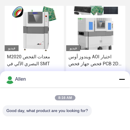
فيديو
فيديو
 الفحص البصري الآلي AOI
ويندوز أوس AOI اختبار
لاختبار عيوب الـ PCB في
فحص جهاز فحص PCB 2D
البصري الآلي في 
الصفائح
3D
 على أفضل سعر
احصل على أفضل سعر
احصل ع
Allen
8:16 AM
Good day, what product are you looking for?
DONGGUAN MENTO INTELLIGENT TECHNOLOGY CO.,