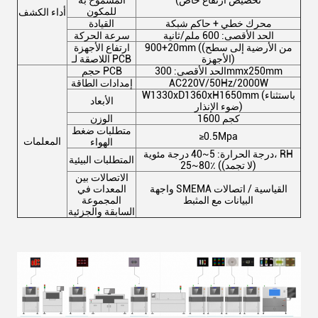
تخصيص ارتفاع خاص)
المسموح به
للمكون
أداء الكشف
محرك خطي + حاكم شبكة
القيادة
الحد الأقصى: 600 ملم/ثانية
سرعة الحركة
900+20mm ((من الأرضية إلى سطح
ارتفاع الأجهزة
الأجهزة)
اللاصقة لـ PCB
الحد الأقصى: 300mmx250mm
حجم PCB
AC220V/50Hz/2000W
إمدادات الطاقة
W1330xD1360xH1650mm (باستثناء
الأبعاد
ضوء الإنذار)
1600 كجم
الوزن
متطلبات ضغط
≥0.5Mpa
المعلمات
الهواء
درجة الحرارة: 5~40 درجة مئوية، RH
المتطلبات البيئية
25~80٪ ((لا تجمد)
الاتصالات بين
واجهة SMEMA القياسية / اتصالات
المعدات في
البيانات مع المثبط
المجموعة
السابقة والجزئية