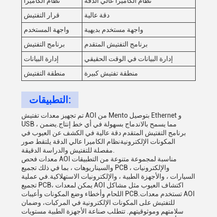
نظام الكاميرا عالي الدقة
نظام الكاميرا
دقة عالية
قرار التفتيش
واجهة مستخدم بديهية
واجهة المستخدم
برنامج التفتيش المتقدم
برنامج التفتيش
إدارة البيانات في الوقت الحقيقي
إدارة البيانات
منطقة تفتيش كبيرة
منطقة التفتيش
التطبيقات:
تم تجهيز معدات تفتيش AOI من Mento بتوصيل Ethernet و
USB ، مما يسمح بالاندماج بسهولة في أي خط إنتاج.يضمن
برنامج التفتيش المتقدم دقة عالية في الكشف عن العيوب في
المكونات الإلكترونيةنظام الكاميرا عالي الدقة يلتقط صور
مفصلة للتفتيش والدراسة الدقيقة.
معدات فحص AOI مناسبة لمجموعة متنوعة من التطبيقات
والسيناريوهات ، بما في ذلك تجميع PCB ، والإلكترونيات
السيارات ، والأجهزة الطبية ، والإلكترونيات الاستهلاكية.في عملية
تجميع PCB، يمكن لمعدات AOI اكتشاف العيوب مثل مشاكل
اللحام وأخطاء وضع المكونات وأعيبات PCB.تستخدم معدات AOI
للتفتيش على المكونات الإلكترونية في المركبات، وضمان
سلامتهم وموثوقيتهم. تتطلب صناعة الأجهزة الطبية مستويات