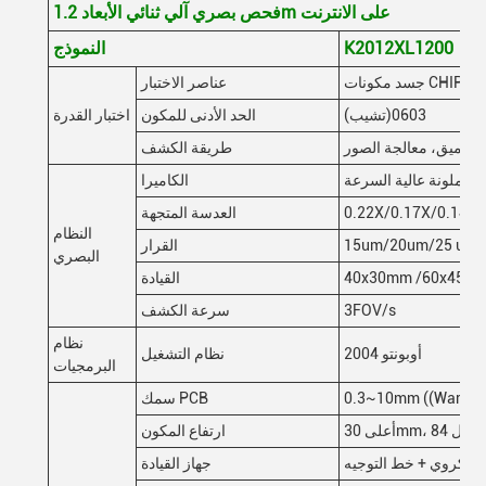
فحص بصري آلي ثنائي الأبعاد 1.2m على الانترنت
K2012XL1200
النموذج
عناصر الاختبار
(تشيب)0603
الحد الأدنى للمكون
اختبار القدرة
م العميق، معالجة الصور
طريقة الكشف
ية ملونة عالية السرعة
الكاميرا
0.22X/0.17X/0.14X
العدسة المتجهة
النظام
15um/20um/25 um
القرار
البصري
40x30mm /60x45m
القيادة
3FOV/s
سرعة الكشف
نظام
أوبونتو 2004
نظام التشغيل
البرمجيات
0.3~10mm ((Warp≤
سمك PCB
ارتفاع المكون
 الكروي + خط التوجيه
جهاز القيادة