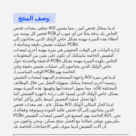
وصف المنتج:
تتباهى معدات فحص AOI لدينا بمجال فحص كبير ، مما يضمن
فحص كل بوصة من PCB الخاص بك بدقة بحثًا عن أي عيوب أو
أخطاء.هذه الميزة مهمة بشكل خاص لأولئك الذين يحتاجون إلى
عمليات تفتيش دقيقة وشاملة لـ PCBs.
إدارة البيانات في الوقت الحقيقي هي ميزة مهمة أخرى لمعدات
التفتيش الخاصة بنايمكنك أن تكون على يقين من المعلومات
الدقيقة والحديثة حول PCBs الخاص بكهذه الميزة مهمة بشكل
خاص لأولئك الذين يحتاجون إلى عمليات تفتيش دقيقة وفي
الوقت المناسب لـ PCBs الخاصة بهم.
واجهة المستخدم البديهية لمعدات التفتيش AOI لدينا هي ميزة
رئيسية أخرى لمنتجنا.يمكنك بسهولة التنقل من خلال الوظائف
المختلفة للآلة، مما يسهل استخدامها وفهمها. هذه الميزة مهمة
بشكل خاص لأولئك الذين ليسوا على دراية بأجهزة التفتيش،كما
أنها تجعل عملية التفتيش أبسط بكثير وأكثر كفاءة.
بشكل عام ، تعد معدات فحص AOI لدينا الحل المثالي لأولئك
الذين يحتاجون إلى آلة فحص عالية الجودة وموثوقة وفعالة لـ
PCBs الخاصة بهم.كمصنع في الصين لمعدات التفتيش AOI، نحن
ملتزمون بتوفير عملائنا مع أفضل منتج ممكن، ونحن واثقون من
أن آلات التفتيش لدينا سوف تلبي الاحتياجات الخاصة بك.