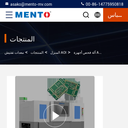
asako@mento-mv.com
00-86-14775950818
إقتباس
المنتجات
>
>
>
فحص أجهزة AOI للقوالب الدبلوماسية
معدات تفتيش AOI
المنزل
المنتجات