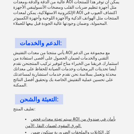
عالية من الدقة والدقة،ومعدات AOI يمكن أن توفر هذا للمنتجات
مثل أجهزة تنظيم ضربات القلب ومضخات الأنسولينفي الأجهزة
الإلكترونية الاستهلاكية، يمكن لمعدات AOI اكتشاف العيوب في
المنتجات مثل الهواتف الذكية والأجهزة اللوحية وأجهزة الكمبيوتر
المحمولة، وضمان وجودتها عالية الجودة قبل بيعها للعملاء.
الدعم والخدمات:
يأتي منتجنا من معدات التفتيش AOI مع مجموعة من الدعم
التقني والخدمات لضمان الحصول على أقصى استفادة من
استثمارك.فريقنا من الخبراء متاح لتوفير تركيب المنتجنحن نقدم
أيضا تحديثات البرمجيات وخدمات الصيانة للحفاظ على معداتك
محدثة وتعمل بسلاسة.نحن نقدم خدمات استشارية لمساعدتك
على تحسين عملية التفتيش الخاصة بك وتحقيق أفضل النتائج
الممكنة.
التعبئة والشحن:
تغليف المنتج:
سيتم تعبئة معدات فحص AOI بأمان في صندوق من
الورق المقوى لضمان النقل الآمن.
كل الكابلات والملحقات الضرورية ستكون ضمن