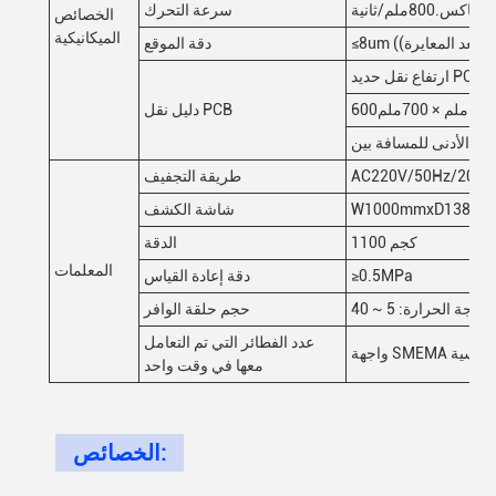
ماكس.800ملم/ثانية
سرعة التحرك
الخصائص
الميكانيكية
≤8um ((بعد المعايرة)
دقة الموقع
600ملم × 700ملم
دليل نقل PCB
AC220V/50Hz/200
طريقة التجفيف
شاشة الكشف
1100 كجم
الدقة
المعلمات
≥0.5MPa
دقة إعادة القياس
حجم حلقة الوافر
عدد الفطائر التي تم التعامل
هة SMEMA القياسية
معها في وقت واحد
الخصائص: