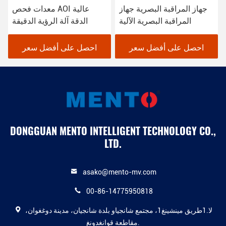
جهاز المراقبة البصرية جهاز
معدات فحص AOI عالية
المراقبة البصرية الآلية
الدقة آلة الرؤية الدقيقة
احصل على أفضل سعر
احصل على أفضل سعر
DONGGUAN MENTO INTELLIGENT TECHNOLOGY CO.,
LTD.
asako@mento-mv.com
00-86-14775950818
لا.1طريق مينشينغ1، مجتمع شانجياو بلدة شانجيان، مدينة دوغغوان،
مقاطعة قوانغدونغ.