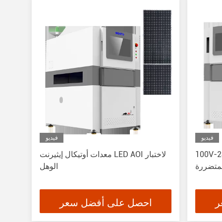
فيديو
فيديو
معدات فحص
معدات أوتيكال إيثيرنت LED AOI لاختبار
المتضررة
الوهل
ر
احصل على أفضل سعر