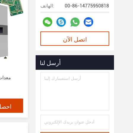
00-86-14775950818
الهاتف:
اتصل الآن
أرسل لنا
معدات 
احصل