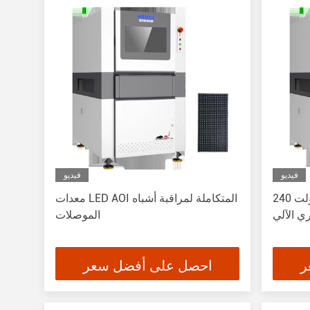
فيديو
فيديو
240 فولت RGB LED معدات AOI آلة
معدات LED AOI المتكاملة لمراقبة أشباه
ي الآلي
الموصلات
ر
احصل على أفضل سعر