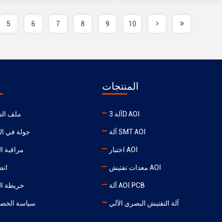
5
6
7
8
9
10
المنتجات
آلة 3D AOI
ملف ال
آلة SMT AOI
جولة في ال
اختبار AOI
مراقبة ا
معدات تفتيش AOI
اتص
آلة AOI PCB
خريطة ال
آلة التفتيش البصري الآلي
سياسة الخص