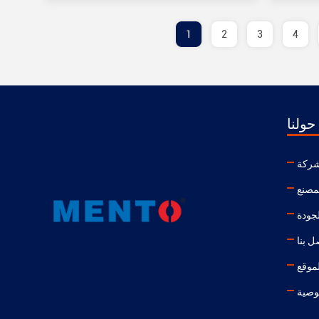
1
2
3
4
حولنا
شركة
مصنع
لجودة
ل بنا
موقع
وصية