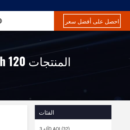
احصل على أفضل سعر
Keywords [ aoi equipment manufacturers ] Match 120 المنتجات
الفئات
(32)
آلة 3D AOI