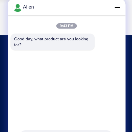
Allen
9:43 PM
Good day, what product are you looking 
for?
اتصل بنا
asako@mento-mv.com
00-86-14775950818
لا.1طريق مينشينغ1، مجتمع شانجياو بلدة شانجيان،
مدينة دوغغوان، مقاطعة قوانغدونغ.