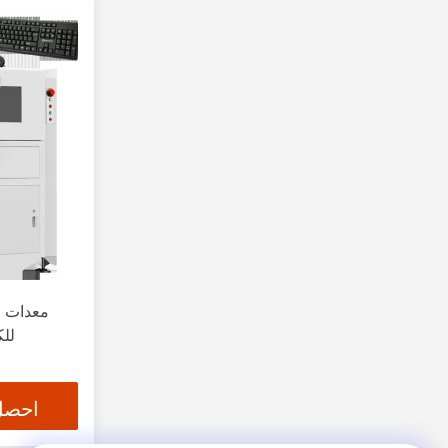
معدا
احصل