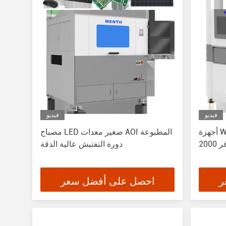
فيديو
فيديو
أجهزة Windows 10 LED AOI لاختبار
مصباح LED صغير معدات AOI المطبوعة
دورة التفتيش عالية الدقة
ر
احصل على أفضل سعر