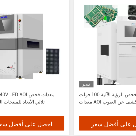
فيديو
معدات فحص الرؤية الآلية 100 فولت
100V-240V LED AOI 
ت AOI للكشف عن العيوب
ثلاثي الأبعاد للمنتجات 
 على أفضل سعر
احصل على أفضل سع