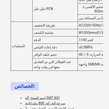
دليل نقل PCB
AC220V/50Hz/200
طريقة التجفيف
شاشة الكشف
1100 كجم
الدقة
المعلمات
≥0.5MPa
دقة إعادة القياس
حجم حلقة الوافر
عدد الفطائر التي تم التعامل
SMEMA القياسية
معها في وقت واحد
الخصائص:
اسم المنتج: آلة SMT AOI
سرعة الحركة: 800 ملم/ثانية
وصف الجهاز: فحص 3D لصق اللحام