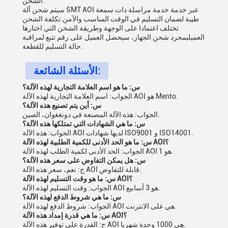
الشحن:
سيتم شحن آلة SMT AOI عبر خدمة خدمة مراسلة ذات سمعة
طيبة لضمان التسليم في الوقت المناسب والآمن.تكلفة الشحن
تختلف اعتمادا على الوجهة وطريقة الشحن التي اختارها
العميلبمجرد شحن الجهاز، سيحصل العميل على رقم تتبع لمراقبة
حالة التسليم للقطعة.
الأسئلة الشائعة:
س: ما هو اسم العلامة التجارية لهذه الآلة؟
الجواب: اسم العلامة التجارية لهذه الآلة AOI هو Mento.
س: أين يتم تصنيع هذه الآلة؟
الجواب: هذه الآلة المصنعة في دونغغوان، الصين.
س: ما هي الشهادات التي تمتلكها هذه الآلة؟
الجواب: هذه الآلة AOI لديها شهادات ISO9001 و ISO14001.
س: ما هو الحد الأدنى للكمية الطلبية لهذه الآلة AOI؟
الجواب: الحد الأدنى لكمية الطلب لهذه الآلة AOI هو 1.
س: هل يمكن التفاوض على سعر هذه الآلة؟
ج: نعم، سعر هذه الآلة AOI قابلة للتفاوض.
س: ما هو وقت التسليم لهذه الآلة AOI؟
الجواب: وقت التسليم لهذه الآلة AOI هو 3 أسابيع.
س: ما هي شروط الدفع لهذه الآلة؟
الجواب: شروط الدفع لهذه الآلة AOI هي على الانترنت.
س: ما هي قدرة إمداد هذه الآلة AOI؟
ج: القدرة على توفير هذه الآلة AOI هي 1000 وحدة شهريا.