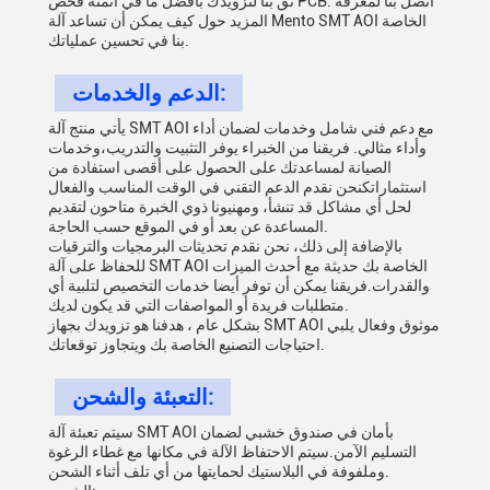
ثق بنا لتزويدك بأفضل ما في أتمتة فحص PCB. اتصل بنا لمعرفة
المزيد حول كيف يمكن أن تساعد آلة Mento SMT AOI الخاصة
بنا في تحسين عملياتك.
الدعم والخدمات:
يأتي منتج آلة SMT AOI مع دعم فني شامل وخدمات لضمان أداء
وأداء مثالي. فريقنا من الخبراء يوفر التثبيت والتدريب،وخدمات
الصيانة لمساعدتك على الحصول على أقصى استفادة من
استثماراتكنحن نقدم الدعم التقني في الوقت المناسب والفعال
لحل أي مشاكل قد تنشأ، ومهنيونا ذوي الخبرة متاحون لتقديم
المساعدة عن بعد أو في الموقع حسب الحاجة.
بالإضافة إلى ذلك، نحن نقدم تحديثات البرمجيات والترقيات
للحفاظ على آلة SMT AOI الخاصة بك حديثة مع أحدث الميزات
والقدرات.فريقنا يمكن أن توفر أيضا خدمات التخصيص لتلبية أي
متطلبات فريدة أو المواصفات التي قد يكون لديك.
بشكل عام ، هدفنا هو تزويدك بجهاز SMT AOI موثوق وفعال يلبي
احتياجات التصنيع الخاصة بك ويتجاوز توقعاتك.
التعبئة والشحن:
سيتم تعبئة آلة SMT AOI بأمان في صندوق خشبي لضمان
التسليم الآمن.سيتم الاحتفاظ الآلة في مكانها مع غطاء الرغوة
وملفوفة في البلاستيك لحمايتها من أي تلف أثناء الشحن.