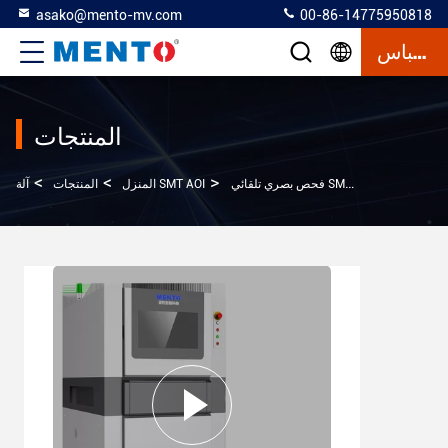
asako@mento-mv.com
00-86-14775950818
إقتباس
المنتجات
>
>
>
آلة AOI 3D معجون اللحام
آلة SMT AOI
المنزل
المنتجات