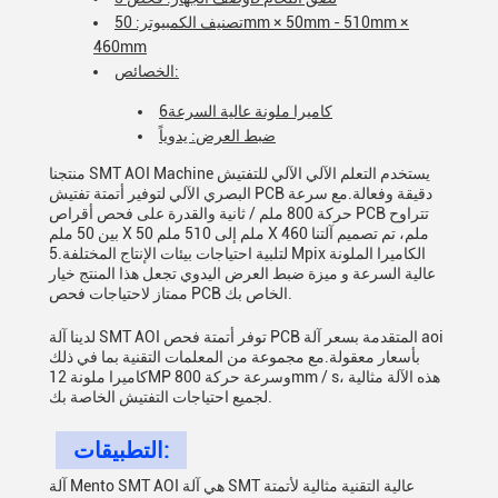
تصنيف الكمبيوتر: 50mm × 50mm - 510mm ×
460mm
الخصائص:
6كاميرا ملونة عالية السرعة
ضبط العرض: يدوياً
منتجنا SMT AOI Machine يستخدم التعلم الآلي الآلي للتفتيش
البصري الآلي لتوفير أتمتة تفتيش PCB دقيقة وفعالة.مع سرعة
حركة 800 ملم / ثانية والقدرة على فحص أقراص PCB تتراوح
بين 50 ملم X 50 ملم إلى 510 ملم X 460 ملم، تم تصميم آلتنا
لتلبية احتياجات بيئات الإنتاج المختلفة.5 Mpix الكاميرا الملونة
عالية السرعة و ميزة ضبط العرض اليدوي تجعل هذا المنتج خيار
ممتاز لاحتياجات فحص PCB الخاص بك.
لدينا آلة SMT AOI توفر أتمتة فحص PCB المتقدمة بسعر آلة aoi
بأسعار معقولة.مع مجموعة من المعلمات التقنية بما في ذلك
كاميرا ملونة 12MP وسرعة حركة 800mm / s، هذه الآلة مثالية
لجميع احتياجات التفتيش الخاصة بك.
التطبيقات:
آلة Mento SMT AOI هي آلة SMT عالية التقنية مثالية لأتمتة