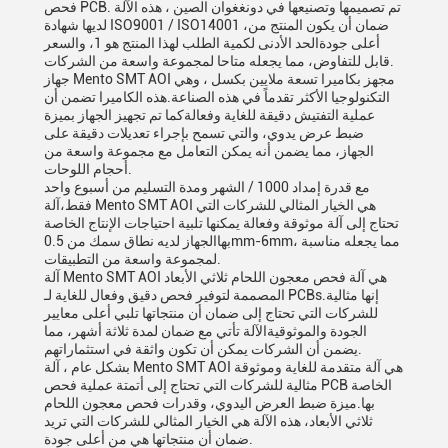
فحص PCB. تم تصميمها وتصنيعها في دونغغوان الصين ، هذه الآلة
لديها شهادة ISO9001 / ISO14001 ،ضمان أن يكون المنتج من
أعلى جودةالحد الأدنى لكمية الطلب لهذا المنتج هو 1، والسعر
قابل للتفاوض، مما يجعله متاحا لمجموعة واسعة من الشركات.
جهاز Mento SMT AOI مجهز بكاميرا تسعة ملايين بكسل ، وهي
التكنولوجيا الأكثر تقدماً في هذه الصناعة.هذه الكاميرا تضمن أن
عملية التفتيش دقيقة للغاية وفعالةكما تم تجهيز الجهاز بميزة
ضبط عرض يدوي، والتي تسمح بإجراء تعديلات دقيقة على
الجهاز، مما يضمن أنه يمكن التعامل مع مجموعة واسعة من
أحجام اللوحات.
مع قدرة إمداد 1000 / الشهر ومدة التسليم من أسبوع واحد
فقط،آلة Mento SMT AOI هي الخيار المثالي للشركات التي
تحتاج إلى آلة موثوقة وفعالة يمكنها تلبية احتياجات الإنتاج الخاصة
بهاالجهاز لديه نطاق سمك من 0.5mm-6mm، مما يجعله مناسبة
لمجموعة واسعة من التطبيقات.
آلة Mento SMT AOI هي آلة فحص معجون اللحام ثلاثي الأبعاد
المصممة لتوفير فحص دقيق وفعال للغاية لـ PCBs.إنها مثالية
للشركات التي تحتاج إلى ضمان أن منتجاتها تلبي أعلى معايير
الجودة والموثوقيةالآلة تأتي مع ضمان لمدة ثلاثة أشهر، مما
يضمن أن الشركات يمكن أن تكون واثقة في استثماراتهم.
بشكل عام ، آلة Mento SMT AOI هي آلة متقدمة للغاية وموثوقة
مثالية للشركات التي تحتاج إلى أتمتة عملية فحص PCB الخاصة
بها.ميزة ضبط العرض اليدوي، وقدرات فحص معجون اللحام
ثلاثي الأبعاد، هذه الآلة هي الخيار المثالي للشركات التي تريد
ضمان أن منتجاتها هي من أعلى جودة.