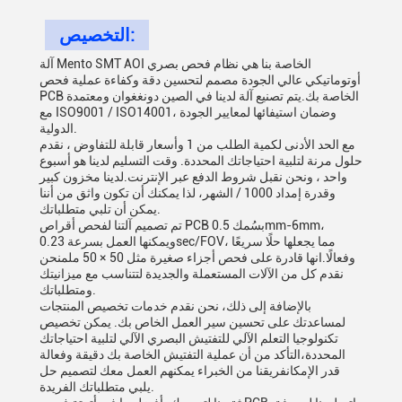
التخصيص:
آلة Mento SMT AOI الخاصة بنا هي نظام فحص بصري
أوتوماتيكي عالي الجودة مصمم لتحسين دقة وكفاءة عملية فحص
PCB الخاصة بك.يتم تصنيع آلة لدينا في الصين دونغغوان ومعتمدة
مع ISO9001 / ISO14001، وضمان استيفائها لمعايير الجودة
الدولية.
مع الحد الأدنى لكمية الطلب من 1 وأسعار قابلة للتفاوض ، نقدم
حلول مرنة لتلبية احتياجاتك المحددة. وقت التسليم لدينا هو أسبوع
واحد ، ونحن نقبل شروط الدفع عبر الإنترنت.لدينا مخزون كبير
وقدرة إمداد 1000 / الشهر، لذا يمكنك أن تكون واثق من أننا
يمكن أن تلبي متطلباتك.
تم تصميم آلتنا لفحص أقراص PCB بسُمك 0.5mm-6mm،
ويمكنها العمل بسرعة 0.23sec/FOV، مما يجعلها حلًا سريعًا
وفعالًا.انها قادرة على فحص أجزاء صغيرة مثل 50 × 50 ملمنحن
نقدم كل من الآلات المستعملة والجديدة لتتناسب مع ميزانيتك
ومتطلباتك.
بالإضافة إلى ذلك، نحن نقدم خدمات تخصيص المنتجات
لمساعدتك على تحسين سير العمل الخاص بك. يمكن تخصيص
تكنولوجيا التعلم الآلي للتفتيش البصري الآلي لتلبية احتياجاتك
المحددة،التأكد من أن عملية التفتيش الخاصة بك دقيقة وفعالة
قدر الإمكانفريقنا من الخبراء يمكنهم العمل معك لتصميم حل
يلبي متطلباتك الفريدة.