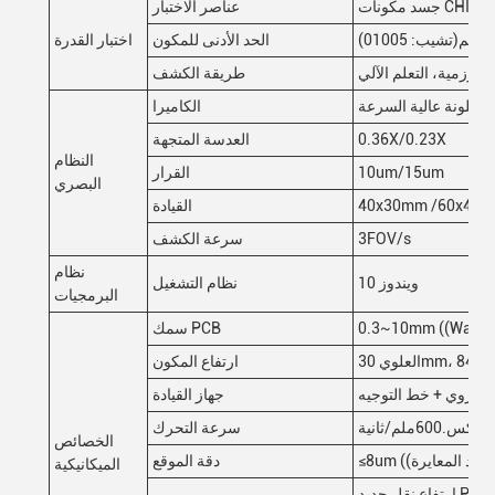
عناصر الاختبار
010)0.3ملم
الحد الأدنى للمكون
اختبار القدرة
خوارزمية، التعلم الآلي
طريقة الكشف
ة ملونة عالية السرعة
الكاميرا
0.36X/0.23X
العدسة المتجهة
النظام
10um/15um
القرار
البصري
40x30mm /60x45
القيادة
3FOV/s
سرعة الكشف
نظام
ويندوز 10
نظام التشغيل
البرمجيات
0.3~10mm ((Warp
سمك PCB
ارتفاع المكون
الكروي + خط التوجيه
جهاز القيادة
ماكس.600ملم/ثانية
سرعة التحرك
الخصائص
≤8um ((بعد المعايرة)
دقة الموقع
الميكانيكية