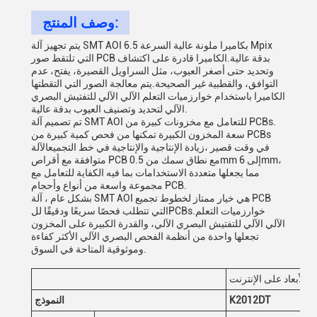
وصف المنتج:
يتم تجهيز آلة SMT AOI بكاميرا ملونة عالية السرعة 6.5 Mpix
التي تلتقط صور PCB بدقة عالية.الكاميرا قادرة على اكتشاف
وتحديد حتى أصغر العيوب، مثل السراويل القصيرة، يفتح، عدم
التوافق، والقطبية غير الصحيحة.يتم معالجة الصور التي التقطتها
الكاميرا باستخدام خوارزميات التعلم الآلي الآلي للتفتيش البصري
الآلي لتحديد وتصنيف العيوب بدقة عالية.
تم تصميم آلة SMT AOI للتعامل مع مخزونات كبيرة من PCBs.
سعة المخزون الكبيرة تمكنها من فحص كمية كبيرة من PCBs
في وقت قصير ،زيادة الإنتاجية والإنتاجية في خط التجميعالآلة
متوافقة مع أقراص PCB مع نطاق سمك من 0.5mm إلى 6mm،
مما يجعلها متعددة الاستخدامات بما فيه الكفاية للتعامل مع
مجموعة واسعة من أنواع وأحجام PCB.
بشكل عام ، آلة SMT AOI هي خيار ممتاز لخطوط تجميع PCB
التي تتطلب فحصًا سريعًا ودقيقًا للPCBs.خوارزميات التعلم
الآلي الآلي للتفتيش البصري الآلي، والقدرة الكبيرة على المخزون
تجعلها واحدة من أنظمة الفحص البصري الآلي الأكثر كفاءة
وموثوقية المتاحة في السوق.
الأبعاد على الإنترنت
K2012DT
النموذج