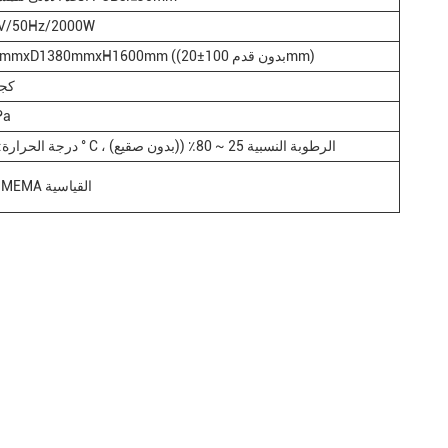
V/50Hz/2000W
W1000mmxD1380mmxH1600mm ((بدون قدم 100±20mm)
1100 
Pa
درجة الحرارة: 5 ~ 40 ° C ، الرطوبة النسبية 25 ~ 80٪ ((بدون صقيع)
واجهة SMEMA القياسية