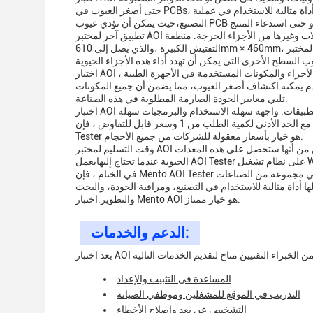
حتى أصغر العيوب في PCBs، بما في ذلك المكونات غير المتماسكة، واللحام غير الصحيح، وآثار التلف. وهذا يجعلها أداة مثالية للاستخدام في عملية
تطبيق آخر لمختبر AOI هو في صناعة السيارات ، حيث يمكن استخدامه للتفتيش عن مكونات المحركات والتحويلات وغيرها من الأجزاء الحرجة. منطقة
التفتيش الكبيرة ،والذي يصل إلى 610mm × 460mm، مما يجعلها مثالية للتفتيش على المكونات الكبيرة والجمعات. يمكن لمختبر AOI اكتشاف مجموعة
اختبار AOI مناسب أيضًا للاستخدام في صناعة الأجهزة الطبية ، حيث يمكن استخدامه للتفتيش على الأجزاء والمكونات المستخدمة في الأجهزة الطبية ،
تقدم يمكنه اكتشاف أصغر العيوب، مما يضمن أن جميع المكونات
تلبي معايير الجودة الصارمة المطلوبة في هذه الصناعة.
اختبار AOI هو قطعة من المعدات متعددة الاستخدامات التي يمكن استخدامها في مجموعة من التطبيقات. واجهة سهلة الاستخدام والبرمجيات سهلة
الاستخدام تجعلها أداة مثالية للاستخدام في التصنيع ،مراقبة الجودة، والبحث والتطوير. مع الحد الأدنى لكمية الطلب من 1 وسعر قابل للتفاوض ، فإن AOI
Tester هو خيار بأسعار معقولة للشركات من جميع الأحجام.
وقت التسليم لمختبر AOI عادة ما يكون أسبوعًا واحدًا ، ويمكن الدفع عبر الإنترنت.يمكن للشركات أن تكون على يقين من أنها ستحصل على هذه المعدات
في الختام ، فإن Mento AOI Tester هو نظام تفتيش بصري تلقائي عالي الجودة وموثوق به وبأسعار معقولة يمكن استخدامه في مجموعة من الصناعات
ها أداة مثالية للاستخدام في التصنيع، ومراقبة الجودة، والبحث
والتطوير.اختبار Mento AOI هو خيار ممتاز.
الدعم والخدمات:
المساعدة في التثبيت والإعداد
التدريب في الموقع للمشغلين وموظفي الصيانة
التشخيص عن بعد وإصلاح الأخطاء