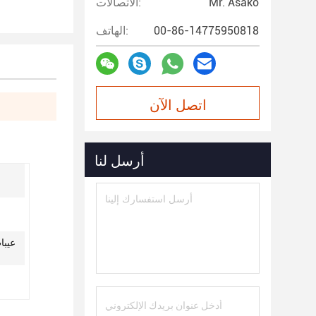
Mr. Asako
الاتصالات:
00-86-14775950818
الهاتف:
اتصل الآن
أرسل لنا
عيبا