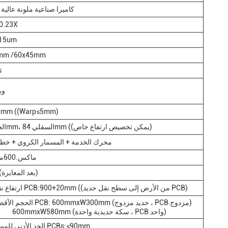
كاميرا صناعية ملونة عالية
0.23X
15um
mm /60x45mm
s
وين
0mm ((Warp≤5mm)
العلوي 30mm، السفلي 84mm ((يمكن تخصيص ارتفاع خاص)
محرك الخدمة + المسمار الكروي + خط ا
ماكس.600ملم/ثانية
≤8um ((بعد المعايرة)
ارتفاع نقل حديد PCB:900+20mm ((من الأرض إلى سطح نقل حديد PCB)
الحجم الأقصى لـ PCB: 600mmxW300mm (حديد مزدوج ، PCB مزدوج)
600mmxW580mm (سكة حديدية واحدة ، PCB واحد)
الحد الأدنى للمسافة بين PCBs:≤90mm