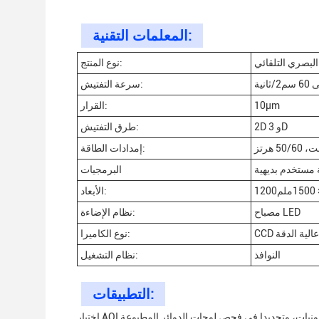
المعلمات التقنية:
لبصري التلقائي
نوع المنتج:
انية
سرعة التفتيش:
10μm
القرار:
2D و 3D
طرق التفتيش:
إمدادات الطاقة:
 مستخدم بديهية
البرمجيات
الأبعاد:
مصباح LED
نظام الإضاءة:
CCD عالية الدقة
نوع الكاميرا:
النوافذ
نظام التشغيل:
التطبيقات:
اختبار AOI مثالي للاستخدام في صناعة الإلكترونيات، وتحديدا في فحص لوحات الدوائر المطبوعة (PCBs).كاميرا CCD عالية الدقة قادرة على اكتشاف