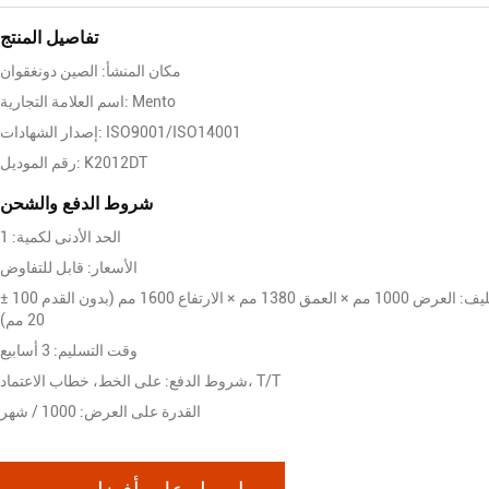
تفاصيل المنتج
مكان المنشأ: الصين دونغقوان
اسم العلامة التجارية: Mento
إصدار الشهادات: ISO9001/ISO14001
رقم الموديل: K2012DT
شروط الدفع والشحن
الحد الأدنى لكمية: 1
الأسعار: قابل للتفاوض
تفاصيل التغليف: العرض 1000 مم × العمق 1380 مم × الارتفاع 1600 مم (بدون القدم 100 ±
20 مم)
وقت التسليم: 3 أسابيع
شروط الدفع: على الخط، خطاب الاعتماد، T/T
القدرة على العرض: 1000 / شهر
احصل على أفضل سعر