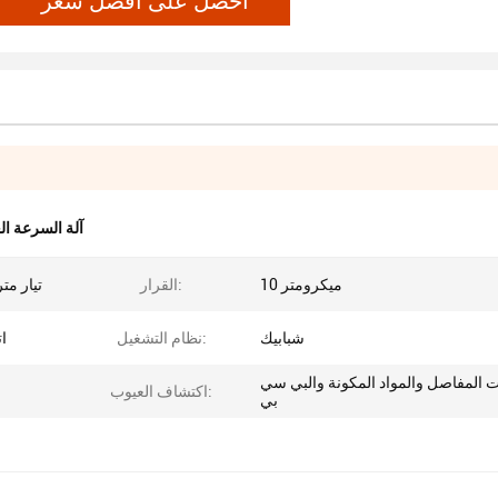
آلة السرعة الع
10 ميكرومتر
القرار:
تيار متردد 100-240 فولت 
شبابيك
نظام التشغيل:
ات
ت المفاصل والمواد المكونة والبي سي
اكتشاف العيوب:
بي