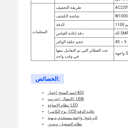
AC220
طريقة التجفيف
شاشة الكشف
كجم
الدقة
المعلمات
≥0.5M
دقة إعادة القياس
حجم حلقة الوافر
عدد الفطائر التي تم التعامل معها
في وقت واحد
الخصائص:
اسم المنتج: اختبار AOI
الاتصال: إيثيرنت، USB
نظام الإضاءة: LED
نوع الكاميرا: CCD عالية الدقة
البرنامج: واجهة مستخدم بديهية
نظام التشغيل: ويندوز