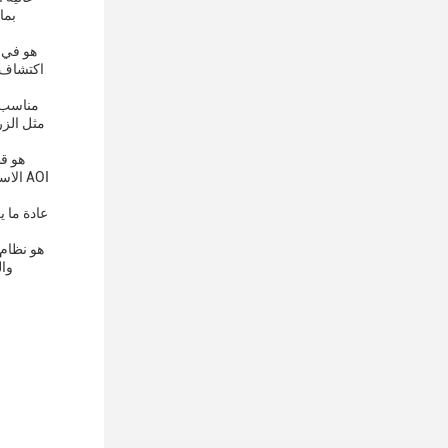
مثل الزر
وال