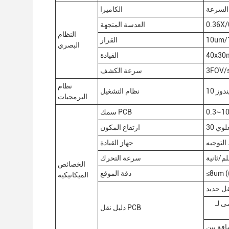
 السرعة
الكاميرا
0.36X/
العدسة المتجهة
النظام
10um/
القرار
البصري
40x30
القيادة
3FOV/
سرعة الكشف
نظام
دوز 10
نظام التشغيل
البرمجيات
0.3~1
سمك PCB
ارتفاع المكون
لتوجيه
جهاز القيادة
سرعة التحرك
الخصائص
دقة الموقع
الميكانيكية
دليل نقل PCB