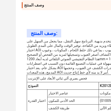
وصف المنتج
وصف المنتج:
ستخدم بديهية. البرنامج سهل التنقل، مما يجعل من السهل على
اختبار AOI قادر على الكشف عن مجموعة واسعة من العيوب ، بما في ذلك خلط اللحام ، المكونات ، وعيوب PCB.يضمن نوع كاميرا CCD عالية الدقة أن
هذا النظام التفتيشي الضوئي التلقائي لديه أبعاد 1200mm × 1000mm × 1500mm، مما يجعله مضغوطا بما فيه الكفاية لتناسب في معظم خطوط الإنتاج
بشكل عام، يعد اختبار AOI استثمارًا قيمًا لأي شركة تصنيع إلكترونية تبحث عن تحسين عمليات التحكم في الجودة.قدرات الكشف عن العيوب، وحجمها
المدمج، هذه المعدات AOI أمر لا بد منه لأي خط إنتاج حديث.
فحص بصري آلي ثنائي الأبعاد على الإنترنت
K2012
النموذج
عناصر الاختبار
الحد الأدنى للمكون
اختبار القدرة
لم الآلي
طريقة الكشف