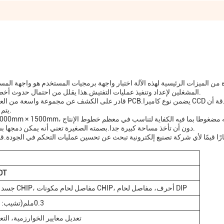
 من الميزات الرئيسية لهذه الآلة اختبار واجهة برمجيات المستخدم هو واجهة الم
المشغلين لإعداد وتنفيذ عمليات التفتيش.هذا يقلل من احتمال حدوث أخطاء ويزيد من الكفاءة، توفير الوقت والمال على المدى الطويل.
يتم اكتشاف أصغر العيوب وتسجيلها لمزيد من الفحص أو التصحيح.
دون أن تأخذ مساحة كبيرة جدا.بصمته الصغيرة تعني أنه يمكن دمجها بسهولة في عمليات التصنيع القائمة دون التسبب في اضطرابات.
DT
جسد مكونات CHIP، مفاصل لحام مكونات CHIP، أحرف، مفاصل لحام DIP
(تشيب: 01005)0.3ملم
تعديل معايير الخوارزمية، التع