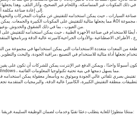
التصنيع،حيث يمكن أن تؤدي عيوب PCB إلى إعادة صناعة مكلفة أو حتى استدعاء المنتج.
من العيوب ، بما في ذلك الشقوق والخدوش ،وعيوب السطح الأخرى التي يمكن أن تهدد أداء هذه الأجزاء الحيوية.
ع ، الأطراف الاصطناعية ،والأدوات الجراحيةكاميرته عالية الدقة وبرنامجها الم
الحيوية عندما تحتاج إليهايعمل AOI Tester على نظام تشغيل Windows ، مما يسهل دمجها في بنية تحتية تكنولوجيا المعلومات القائمة.
تطبيقات.منطقة التفتيش الكبيرة، الكاميرا عالية الدقة، والبرمجيات المتقدمة تجعل
يعد اختبار AOI منتجًا متطورًا للغاية يتطلب دعمًا تقنيًا وخدمات لضمان الوظيفة السليمة.فريقنا من الخبراء التقنيين متاح لتقديم الخدمات التالية: