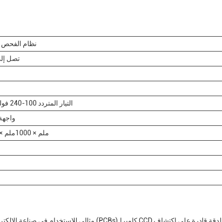
نظام الفحص ا
تصل إلى 60 سم2/ث
التيار المتردد 100-240 فولت، 50/60 هرتز
واجهة
1200ملم × 1000ملم × 1500ملم