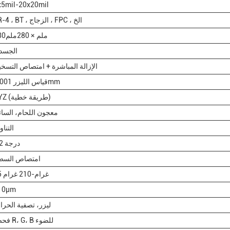
x5mil-20x20mil
FR-4 ، BT ، الزجاج ، FPC ، الخ
380ملم × 280ملم
الجسد
الإزالة المباشرة + امتصاص التسخ
قياس الليزر 0.001mm
XYZ (طريقة خطية)
معجون اللحام، السا
التنا
± 2 درجة
امتصاص السط
25 غرام-210 غرام
10μm
ليزر، تصفية الحرا
فحص R، G، B للضوء