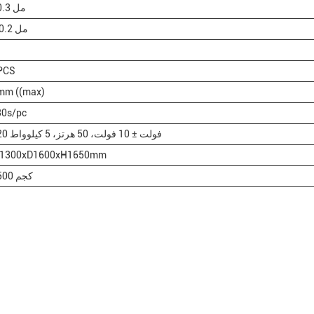
±0.3 مل
± 0.2 مل
PCS
mm ((max)
30s/pc
220 فولت ± 10 فولت، 50 هرتز، 5 كيلوواط
1300xD1600xH1650mm
1500 كجم