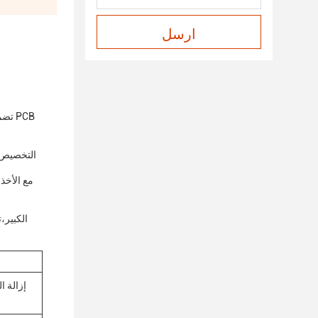
ارسل
التخصيص.م
الكبير،
إزالة ا