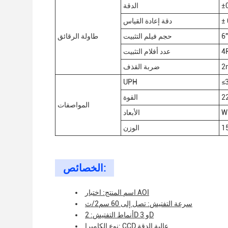
الدقة
دقة إعادة القياس
6"
حجم فيلم التثبيت
طاولة الرقائق
4
عدد أفلام التثبيت
2
ضربة القذف
UPH
≤
القوة
المواصفات
W
الأبعاد
الوزن
الخصائص:
اسم المنتج: اختبار AOI
سرعة التفتيش: تصل إلى 60 سم2/ث
أنماط التفتيش: 2D و 3D
نوع الكاميرا: CCD عالية الدقة