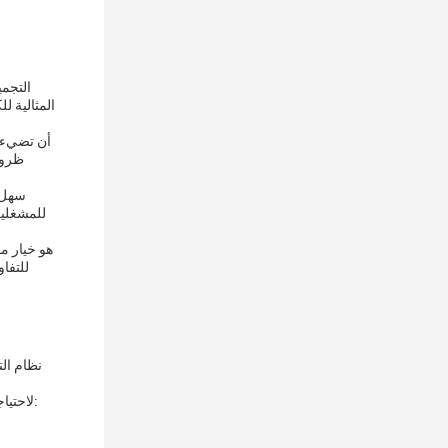
للمشغلين
للتفا
خدمات تخصيص المنتجات لدينا تسمح لك بتخصيص لوحة PCB التفتيش AOI لاحتياجاتك المحددة. نحن نقدم مجموعة من خيارات التخصيص بما في ذلك: