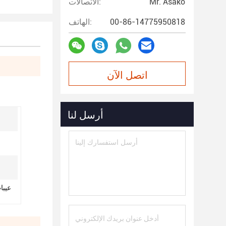
Mr. Asako
الاتصالات:
00-86-14775950818
الهاتف:
اتصل الآن
أرسل لنا
عيبا