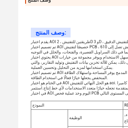
وصف المنتج
وصف المنتج:
تم تصميم اختبار AOI خصيصًا لتفتيش PCB ، مع منطقة تفتيش تصل إلى 610mm X 460mm. تضمن منطقة التفتيش الكبيرة هذه أن يتم فحص جميع PCB
يحتوي اختبار AOI على برنامج متقدم يقوم بتحليل الصور الملتقطة ويكشف عن أي عيوب. البرنامج سهل الاستخدام ويوفر مجموعة من خيارات
ك، يمكن للآلة تخزين بيانات التفتيش وتوليد التقارير، والتي
يمكن استخدامها لمزيد من التحليل وتحسين العملية.
تم تصميم اختبار AOI مع الأخذ بعين الاعتبار المتانة، مما يضمن أنه يمكن أن يتحمل متطلبات خط الإنتاج. تصميمه المدمج يوفر المساحة،واستهلاك الطاقة
المنخفض يجعلها خيارًا فعالًا في استخدام الطاقة.
في الختام هو اختبار AOI هو الحل النهائي للتفتيش aoi. ميزاته المتقدمة، بما في ذلك وضعين التفتيش، كاميرا CCD عالية الدقة، ومجال التفتيش
متقدمة تجعله خيارًا متعدد الاستخدامات لأي خط إنتاج.استثمر
النموذج
ء،
الوظيفة
اع