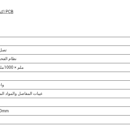
اكتشاف العيوب: مفاصل اللحام، المكونات، وعيوب الـ PCB
تصل إلى 0
نظام الفح
1200ملم × 1000ملم × 1500ملم
واج
عيبات المفاصل والمواد ال
حتى mm