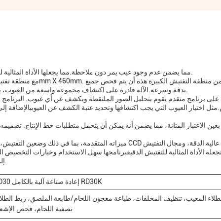
يقدم اختبار AOI طريقتين للتفتيش ، 2D و 3D ، مما يضمن عدم وجود عيب يمر دون ملاحظة.مما يجعلها الأداة المثالية للتفتيش الدقيق.
بدقة وسرعة.الآلة قادرة على اكتشاف مجموعة واسعة من العيوب، بما في ذلك السراويل القصيرة، والفتحات، والخلل في التوجيه.
ثل اختيار العيوب التي يجب اكتشافها وتحديد عتبة الكشف عن العيوببالإضافة إلى ذل
تجعله الأداة المثالية للتفتيش الدقيقبرنامجها سهل الاستخدام وخيارات التخصيص ال
في اختبار AOI اليوم وخذ عملية فحص PCB إلى المستوى التالي.
RD30 إعادة صناعة آلية بالكامل RD30K
لطلاء المعيب، تنظيف المخلفات، طباعة معجون اللحام/طابعة الملصق، ربط الطلا
تصفية اللحام، فحص الإشع