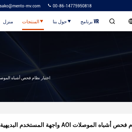
sako@mento-mv.com
00-86-14775950818
برنامج VR
حول بنا
المنتجات
منزل
واجهة المستخدم البديهية AOI اختبار نظام فحص أشباه ال
بديهية AOI اختبار نظام فحص أشباه الموصلات