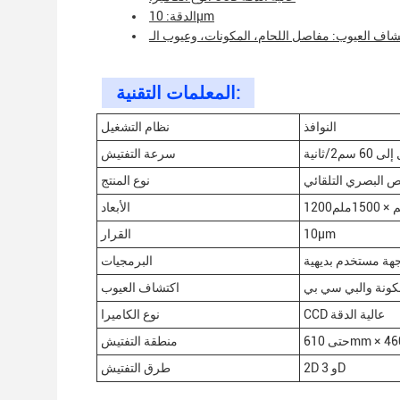
الدقة: 10μm
المعلمات التقنية:
النوافذ
نظام التشغيل
6 سم2/ثانية
سرعة التفتيش
ص البصري التلقائي
نوع المنتج
الأبعاد
10μm
القرار
هة مستخدم بديهية
البرمجيات
مكونة والبي سي بي
اكتشاف العيوب
CCD عالية الدقة
نوع الكاميرا
610mm × 460
منطقة التفتيش
2D و 3D
طرق التفتيش