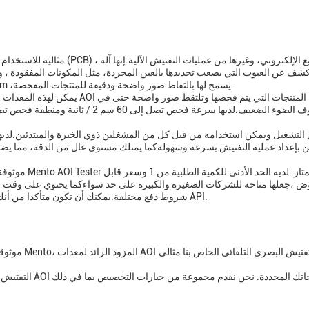
اختبار Mento AOI نوع كاميرا CCD عالية الدقة ولديه دقة 10μm ،يسمح لها بالتقاط صور واضحة ودقيقة للمنتجات المفحصة.
 بإعداد عملية التفتيش بسرعة وسهولةكما يمتلك مستوى عال من الدقة، مما يض
وض ،جعلها متاحة للشركات الصغيرة والكبيرة على حد سواءكما يحتوي على وقت ت
شروط دفع مختلفة.يمكنك أن تكون متأكدا من أنك سوف يكون دائما الوصول إلى هذه الجودة العالية جهاز اختبار API.