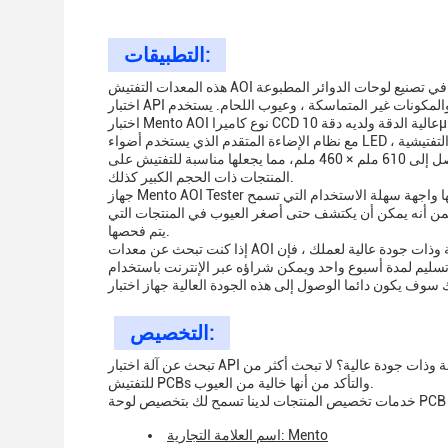
التطبيقات:
هذه المعدات التفتيش AOI مثالية للاستخدام في تصنيع لوحات الدوائر المطبوعة (PCB) ، التجميع الإلكتروني، وغيرها من عمليات التفتيش الآلية.إنها آلة
اختبار API المثالية للكشف عن العيوب التي يصعب تحديدها بالعين المجردة، مثل المكونات المفقودة ، والمكونات غير المتماسكة ، وعيوب اللحام. يستخدم
مع نظام الإضاءة المتقدم الذي يستخدم أضواء LED ، يمكن لهذه المعدات التفتيشية AOI أن تضيء المنتجات التي يتم فحصها وتلتقط صور واضحة حتى في
ظروف الضوء الضعيف.لديها سرعة فحص تصل إلى 60 سم 2 / ثانية ومنطقة فحص تصل إلى 610 ملم × 460 ملم، مما يجعلها مناسبة للتفتيش على
المنتجات ذات الحجم الكبير كذلك.
جهاز Mento AOI Tester سهل التشغيل ويمكن استخدامه من قبل كل من المشغلين ذوي الخبرة والمبتدئين.لديها واجهة سهلة الاستخدام التي تسمح
من أنه يمكن أن يكتشف حتى أصغر العيوب في المنتجات التي
يتم فحصها.
إذا كنت تبحث عن معدات AOI موثوقة وذات جودة عالية لعملك ، فإن Mento AOI Tester هو خيار ممتاز. لديه الحد الأدنى للكمية الطلبية من 1 وسعر قابل
سليم لمدة أسبوع واحد ويمكن شراؤه عبر الإنترنت باستخدام
التخصيص:
تبحث عن آلة اختبار API موثوقة وذات جودة عالية؟ لا تبحث أكثر من Mento، المزود الرائد لمعدات AOI.نظام التفتيش البصري التلقائي الخاص بنا مثالي
للتفتيش PCBs والتأكد من أنها خالية من العيوب.
اسم العلامة التجارية: Mento