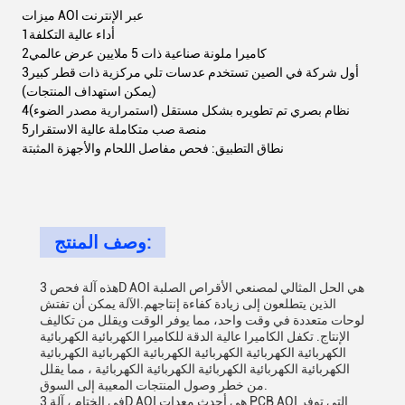
ميزات AOI عبر الإنترنت
1أداء عالية التكلفة
2كاميرا ملونة صناعية ذات 5 ملايين عرض عالمي
3أول شركة في الصين تستخدم عدسات تلي مركزية ذات قطر كبير
(يمكن استهداف المنتجات)
4نظام بصري تم تطويره بشكل مستقل (استمرارية مصدر الضوء)
5منصة صب متكاملة عالية الاستقرار
نطاق التطبيق: فحص مفاصل اللحام والأجهزة المثبتة
وصف المنتج:
هذه آلة فحص 3D AOI هي الحل المثالي لمصنعي الأقراص الصلبة
الذين يتطلعون إلى زيادة كفاءة إنتاجهم.الآلة يمكن أن تفتش
لوحات متعددة في وقت واحد، مما يوفر الوقت ويقلل من تكاليف
الإنتاج. تكفل الكاميرا عالية الدقة للكاميرا الكهربائية الكهربائية
الكهربائية الكهربائية الكهربائية الكهربائية الكهربائية الكهربائية
الكهربائية الكهربائية الكهربائية الكهربائية الكهربائية ، مما يقلل
من خطر وصول المنتجات المعيبة إلى السوق.
في الختام ، آلة 3D AOI هي أحدث معدات PCB AOI التي توفر