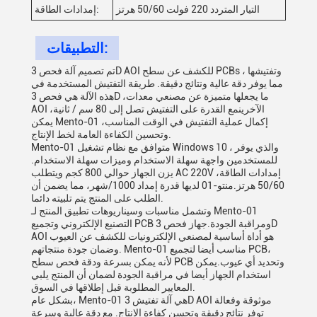
التيار المتردد 220 فولت 50/60 هرتز
إمدادات الطاقة:
التطبيقات:
تم تصميم آلة فحص 3D AOI للكشف عن سطح PCBs وتفتيشها ،
مما يوفر دقة عالية ونتائج دقيقة. طريقة التفتيش المستخدمة في
هذه الآلة هي فحص 3D ،ما يجعلها متميزة عن مصنعي معدات
AOI الآخرينمع القدرة على التفتيش تصل إلى 80 سم / ثانية،
يمكن Mento-01 إكمال عملية التفتيش في الوقت المناسب،
وتحسين الكفاءة العامة لخط الإنتاج.
Mento-01 متوافق مع نظام تشغيل Windows 10 ، والذي يوفر
للمستخدمين واجهة سهلة الاستخدام وميزات سهلة الاستخدام.
يزن الجهاز حوالي 800 كجم ويتطلب AC 220V ،إمدادات الطاقة
50/60 هرتز.منتو-01 لديها قدرة إمداد 1000/شهر، مما يضمن أن
الطلب على المنتج يتم تلبيته دائما.
وتشمل مناسبات وسيناريوهات تطبيق المنتج لـ Mento-01
التصنيع الإلكتروني وتجميع PCB ومراقبة الجودة.جهاز فحص 3D
AOI هو أداة أساسية لمصنعي الإلكترونيات للكشف عن العيوب
وضمان جودة منتجاتهم. Mento-01 مناسب أيضا لتجميع PCB،
لأنه يمكن بسرعة ودقة فحص سطح PCB وتحديد أي عيوب.يمكن
استخدام الجهاز أيضا في مراقبة الجودة لضمان أن المنتج يلبي
المعايير المطلوبة قبل إطلاقها في السوق.
بشكل عام، Mento-01 هي آلة تفتيش 3D AOI موثوقة وفعالة
توفر نتائج دقيقة وتحسن كفاءة الإنتاج. مع دقة عالية وسرعة