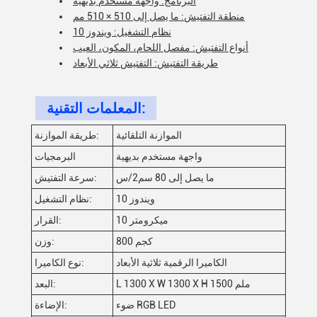
البرنامج: واجهة مستخدم بديهية
منطقة التفتيش: ما يصل إلى 510 × 510 مم
نظام التشغيل: ويندوز 10
أنواع التفتيش: مفصل اللحام، المكون، العيب
طريقة التفتيش: التفتيش ثلاثي الأبعاد
المعلمات التقنية:
الموازنة التلقائية
طريقة الموازنة:
واجهة مستخدم بديهية
البرمجيات
ما يصل إلى 80 سم2/س
سرعة التفتيش:
ويندوز 10
نظام التشغيل:
10 ميكرومتر
القرار:
800 كجم
وزن:
الكاميرا الرقمية ثلاثية الأبعاد
نوع الكاميرا:
L 1300 X W 1300 X H 1500 ملم
البعد:
ضوء RGB LED
الإضاءة: