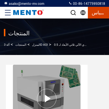
asako@mento-mv.com
00-86-14775950818
إقتباس
المنتجات
>
>
>
آلة 3D AOI
المنزل
المنتجات