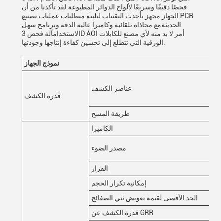
فحصًا دقيقًا وسريعًا لألواح الدوائر المطبوعة.لقد تأكدنا من أن
الجهاز مجهز بأحدث التقنيات لتلبية متطلبات عمليات تصنيع PCB
الحديثةمع محاذاة تلقائية وكاميرا عالية الدقة وبرنامج سهل
الاستخدامآلة فحص 3D AOI أمر لا بد منه لأي مصنع للكابلات
الورقية التي تتطلع إلى تحسين كفاءة إنتاجها وجودتها.
نموذج الجهاز
عناصر الكشف
قدرة الكشف
طريقة المسح
الكاميرا
مصدر الضوء
القرار
إمكانية تكرار الحجم
الحد الأقصى لقيمة تعويض ثني الصفائح
قدرة الكشف عن GRR