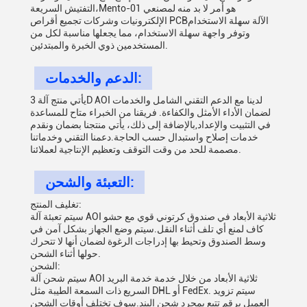
التفتيش السريعة،Mento-01 هو أمر لا بد منه لمصنعي
الإلكترونيات وشركات تجميع أقراص PCBالآلة سهلة الاستخدام
وتوفر واجهة سهلة الاستخدام، مما يجعلها مناسبة لكل من
المستخدمين ذوي الخبرة والمبتدئين.
الدعم والخدمات:
يأتي منتج آلة 3D AOI لدينا مع الدعم التقني الشامل والخدمات
لضمان الأداء الأمثل والكفاءة. فريقنا من الخبراء متاح للمساعدة
في التثبيت والإعداد,بالإضافة إلى ذلك، يأتي منتجنا بضمان ونقدم
خدمات إصلاح واستبدال حسب الحاجة.دعمنا التقني وخدماتنا
مصممة للحد من وقت التوقف وتعظيم الإنتاجية لعملائنا.
التعبئة والشحن:
تغليف المنتج:
سيتم تعبئة آلة AOI ثلاثية الأبعاد في صندوق كرتوني قوي مع حشو
كاف لمنع أي تلف أثناء النقل.سيتم وضع الجهاز بشكل آمن في
وسط الصندوق وتحيط بها إدراجات الرغوة لضمان أنها لا تتحرك
حولها أثناء الشحن.
الشحن:
سيتم شحن آلة AOI ثلاثية الأبعاد من خلال خدمة خدمة البريد
السريع ذات السمعة الطيبة مثل DHL أو FedEx. سيتم تزويد
العميل برقم تتبع بمجرد شحن البند.سوف تختلف أوقات الشحن