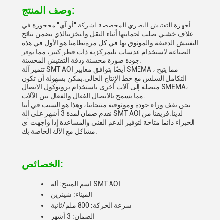
وصف المنتج:
أجهزة التفتيش البصري المخصصة لشركة "أو آي" محجوزة في
غلاف خشبي صلب لحمايتها أثناء النقل والتخزينالذي يضمن نتائج
التفتيش الدقيقة والموثوق بها في كل مرةنظامنا هو الأول في هذه
الصناعة لاستخدام عدسات تليمركزية ذات قطر كبير، مما يوفر
جودة صورة محسنة ودقة التفتيش المحسنة.
تتميز آلة SMT AOI أيضًا بتوافق معايير SMEMA ، مما يتيح
التكامل السلس مع خط الإنتاج الحالي.يمكن بسهولة أن تكون
متصلة إلى آلات أخرى باستخدام بروتوكول الاتصال SMEMA،
مما يسمح بالاتصال الفعال والفعال بين الآلات.
نحن نقف وراء جودة وموثوقية منتجاتنا، وهذا هو السبب في أننا
نقدم ضمان لمدة 3 أشهر على آلة SMT AOI لدينا.فريقنا من
الخبراء دائما متاحة لتوفير الدعم الفني والمساعدة إذا واجهت أي
مشاكل مع الآلة الخاصة بك.
الخصائص:
اسم المنتج: آلة SMT AOI
الميناء: شينزين
سرعة الحركة: 800 ملم/ثانية
الضمان: 3 أشهر