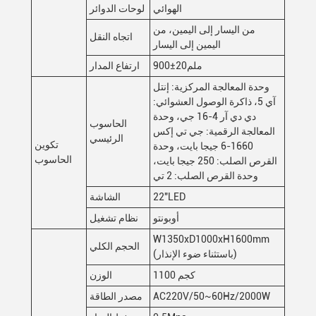
الهوائي
لوحات الدوائر
من اليسار إلى اليمين، من
اتجاه النقل
اليمين إلى اليسار
900±20ملم
ارتفاع المدار
وحدة المعالجة المركزية: إنتل
آي 5، ذاكرة الوصول العشوائي:
دي دي آر 4-16 جي، وحدة
الحاسوب
المعالجة الرقمية: جي تي إكس
الرئيسي
تكوين
1660-6 جيجا بايت، وحدة
الحاسوب
القرص الصلب: 250 جيجا بايت،
وحدة القرص الصلب: 2 تي
22"LED
الشاشة
أوبونتو
نظام تشغيل
W1350xD1000xH1600mm
الحجم الكلي
(باستثناء ضوء الإنذار)
1100 كجم
الوزن
AC220V/50~60Hz/2000W
مصدر الطاقة