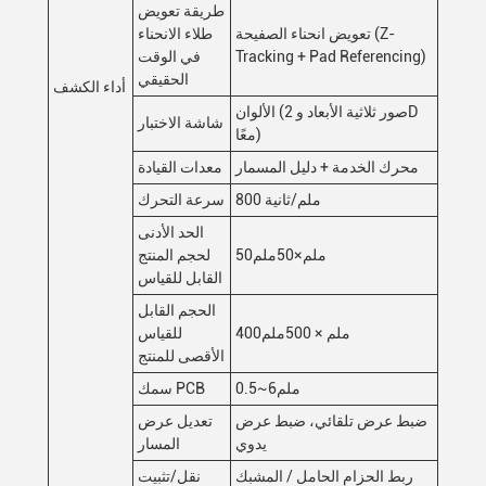
طريقة تعويض
تعويض انحناء الصفيحة (Z-
طلاء الانحناء
Tracking + Pad Referencing)
في الوقت
الحقيقي
أداء الكشف
الألوان (صور ثلاثية الأبعاد و 2D
شاشة الاختبار
معًا)
محرك الخدمة + دليل المسمار
معدات القيادة
800 ملم/ثانية
سرعة التحرك
الحد الأدنى
50ملم×50ملم
لحجم المنتج
القابل للقياس
الحجم القابل
400ملم × 500ملم
للقياس
الأقصى للمنتج
0.5~6ملم
سمك PCB
ضبط عرض تلقائي، ضبط عرض
تعديل عرض
يدوي
المسار
ربط الحزام الحامل / المشبك
نقل/تثبيت