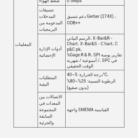
0.5Mpa
ضغط الهواء
تنسيقات
دعم تنسيق Gerber (274X) ،
المدخلات
ODB++
المدعومة من
البرمجيات
الرسم البياني، X-Bar&R -
Chart، X-Bar&S - C hart، C
المعلمات
أدوات الإدارة
p&C pk،
%Gage R & R، SPI تقارير يومية
الإحصائية
/ أسبوعية / شهرية، SPC في
الوقت الحقيقي
درجة الحرارة: 5~40°C،
المتطلبات
الرطوبة النسبية: 25%~80%
البيئية
(بدون صقيع)
الاتصالات بين
المعدات في
واجهة SMEMA القياسية
المجموعة
السابقة
والجزئية