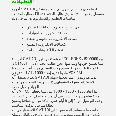
التطبيقات:
أجهزة SMT AOI لدينا مجهزة بنظام بصري تم تطويره بشكل
مستقل يضمن نتائج التفتيش عالية الدقة. هذه الآلة مثالية لمختلف
مناسبات التطبيق والسيناريوهات،بما في ذلك:
تفتيش PCBA في تصنيع الإلكترونيات
صناعة الكترونيات للسيارات
صناعة الإلكترونيات الجوية والفضاء
الاتصالات الإلكترونية التصنيع
تصنيع الإلكترونيات الطبية
لدينا آلة SMT AOI معتمدة من قبل FCC ، ROHS ، ISO9000 ، و
ISO14001 ، مما يضمن جودتها وسلامتها. نحن نطلب الحد الأدنى
لكمية الطلب من 1 ونقدم وقت التسليم من 3 أسابيع.شروط
الدفع هي T / T، ولدينا قدرة إمداد 1000 PCS / M.
نظام تشغيل آلة SMT AOI لدينا هو ويندوز، مما يجعلها سهلة
الاستخدام وسهلة التشغيلهي ذات جودة عالية وتضمن متانة
الجهاز وطول عمره.
آلة SMT AOI لها أبعاد 1200 × 1200 × 1600 مم، مما يجعلها
مضغوطة وسهلة لتناسب في أي مساحة عمل. نحن نقدم أيضا
وقت التوصيل من 1 إلى 5 أيام عمل،التأكد من أن عملائنا يتلقون
طلباتهم في الوقت المناسب.
الاستثمار في آلة SMT AOI الخاصة بنا سيساعد المصنعين على
الكشف عن العيوب وتحديدها أثناء عملية الإنتاج ، وبالتالي ضمان