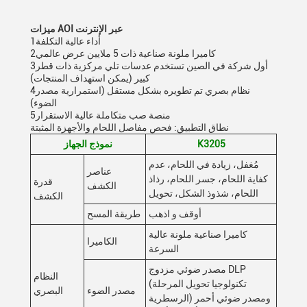
ميزات AOI عبر الإنترنت
1أداء عالية التكلفة
2كاميرا ملونة صناعية ذات 5 ملايين عرض عالمي
3أول شركة في الصين تستخدم عدسات تلي مركزية ذات قطر
كبير (يمكن استهداف المنتجات)
4نظام بصري تم تطويره بشكل مستقل (استمرارية مصدر
الضوء)
5منصة صب متكاملة عالية الاستقرار
نطاق التطبيق: فحص مفاصل اللحام والأجهزة المثبتة
K3205
نموذج الجهاز
مُغفل، زيادة في اللحام، عدم
عناصر
كفاية اللحام، جسر اللحام، رذاذ
قدرة
الكشف
اللحام، شذوذ الشكل، تحويل
الكشف
أوقف و اذهب
طريقة المسح
كاميرا صناعية ملونة عالية
الكاميرا
السرعة
مصدر ضوئي مزدوج DLP
النظام
(تكنولوجيا تحويل المرحلة
مصدر الضوء
البصري
الرسطرية) ومصدر ضوئي أحمر