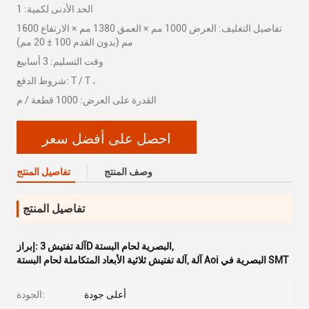
الحد الأدنى لكمية: 1
تفاصيل التغليف: العرض 1000 مم × العمق 1380 مم × الارتفاع 1600
مم (بدون القدم 100 ± 20 مم)
وقت التسليم: 3 أسابيع
شروط الدفع: T / T ،
القدرة على العرض: 1000 قطعة / م
احصل على أفضل سعر
وصف المنتج
تفاصيل المنتج
تفاصيل المنتج
,
آلة تفتيش 3D البصرية لحام البستة
إبراز:
آلة Aoi البصرية في SMT
,
آلة تفتيش ثلاثية الأبعاد المتكاملة لحام البستة
أعلى جودة
الجودة: