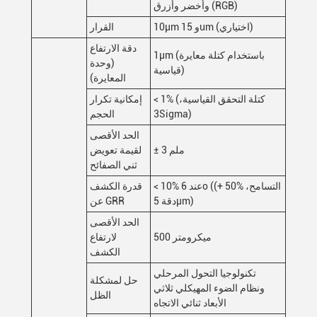
وأخضر وأزرق (RGB)
10μm و 15um (اختياري)
القرار
دقة الارتفاع
1μm (باستخدام كتلة معايرة
(وحدة
قياسية)
المعايرة)
< 1% (كتلة التحقق القياسية،
إمكانية تكرار
3Sigma)
الحجم
الحد الأقصى
± 3 ملم
لقيمة تعويض
ثني الصفائح
< 10% عند 6o ((+ 50% التسامح،
قدرة الكشف
دقة 5μm)
عن GRR
الحد الأقصى
500 ميكرومتر
لارتفاع
الكشف
تكنولوجيا التحول المرحلي
حل لمشكلة
ونظام الضوء المهيكلي ثلاثي
الظل
الأبعاد ثنائي الاتجاه