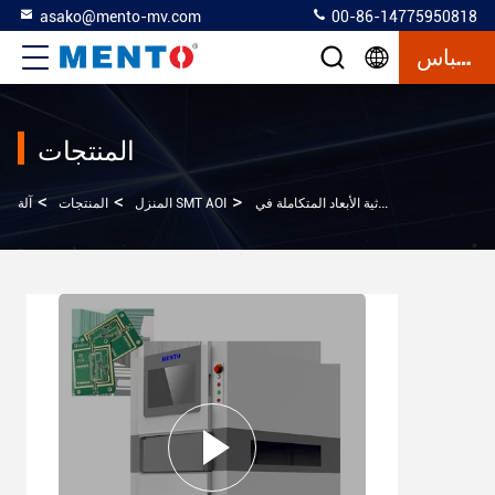
asako@mento-mv.com
00-86-14775950818
إقتباس
المنتجات
>
>
>
آلة SMT AOI
المنزل
المنتجات