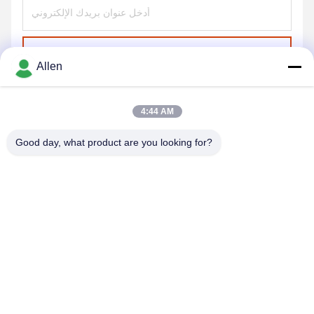
ارسل
Allen
4:44 AM
Good day, what product are you looking for?
DONGGUAN MENTO INTELLIGENT TECHNOLOGY CO.,
LTD.
asako@mento-mv.com
00-86-14775950818
لا.1طريق مينشينغ1، مجتمع شانجياو بلدة شانجيان، مدينة دوغغوان،
مقاطعة قوانغدونغ.