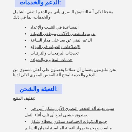
الدعم والخدمات:
منتجنا الآلي آلة التفتيش البصري يأتي مع الدعم التقني الشامل
والخدمات، بما في ذلك:
المساعدة في التثبيت والإعداد
تدريب لمشغلي الآلات وموظفي الصيانة
الدعم الفني عن بعد على مدار الساعة
الإصلاحات والصيانة في الموقع
تحديثات البرمجيات والترقيات
خدمات المعايرة والشهادة
نحن ملتزمون بضمان أن عملائنا يحصلون على أعلى مستوى من
الدعم والخدمة لمنتج آلة الفحص البصري الآلي لدينا.
التعبئة والشحن:
تغليف المنتج:
سيتم تعبئة آلة الفحص البصري الآلي بشكل آمن في
صندوق خشبي لمنع أي تلف أثناء النقل.
جميع المكونات الحساسة ستكون مغطاة بشكل
مناسب ومحمية بمواد التعبئة المناسبة لضمان التسليم