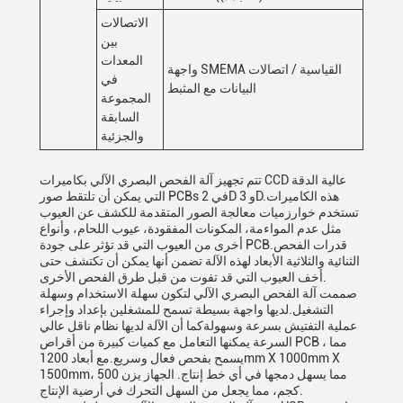
الاتصالات
بين
المعدات
واجهة SMEMA القياسية / اتصالات
في
البيانات مع المثبط
المجموعة
السابقة
والجزئية
تتم تجهيز آلة الفحص البصري الآلي بكاميرات CCD عالية الدقة
التي يمكن أن تلتقط صور PCBs في 2D و 3D.هذه الكاميرات
تستخدم خوارزميات معالجة الصور المتقدمة للكشف عن العيوب
مثل عدم المواءمة، المكونات المفقودة، عيوب اللحام، وأنواع
أخرى من العيوب التي قد تؤثر على جودة PCB.قدرات الفحص
الثنائية والثلاثية الأبعاد لهذه الآلة تضمن أنها يمكن أن تكتشف حتى
أخف العيوب التي قد تفوت من قبل طرق الفحص الأخرى.
صممت آلة الفحص البصري الآلي لتكون سهلة الاستخدام وسهلة
التشغيل.لديها واجهة بسيطة تسمح للمشغلين بإعداد وإجراء
عملية التفتيش بسرعة وسهولةكما أن الآلة لديها نظام ناقل عالي
السرعة يمكنها التعامل مع كميات كبيرة من أقراص PCB ، مما
يسمح بفحص فعال وسريع.مع أبعاد 1200mm X 1000mm X
1500mm، مما يسهل دمجها في أي خط إنتاج. الجهاز يزن 500
كجم، مما يجعل من السهل التحرك في أرضية الإنتاج.