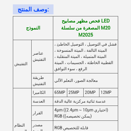
وصف المنتج:
فحص مظهر مصابيح LED
المصغرة من سلسلة M20
النموذج
M2025
فشل في التوصيل ، التوصيل الخاطئ ،
الميتة التالفة ، الميتة المنسوخة ،
عناصر
الميتة المتميلة ، الميتة المنقلبة ،
التفتيش
القطبية الخاطئة ، الجسيمات ، الميتة
التفتيش
الرفع ، سوء التوافق
طريقة
معالجة الصور، التعلم الآلي
التفتيش
12MP
20MP
25MP
65MP
الكاميرا
عدسة ثنائية مركزية عالية الدقة
العدسة
4μm ((2.4μm ~ 10μm اختياري)
القرار
RGB ((يمكن تخصيصه)
مصدر
النظام
RGB قابلة للتخصيص