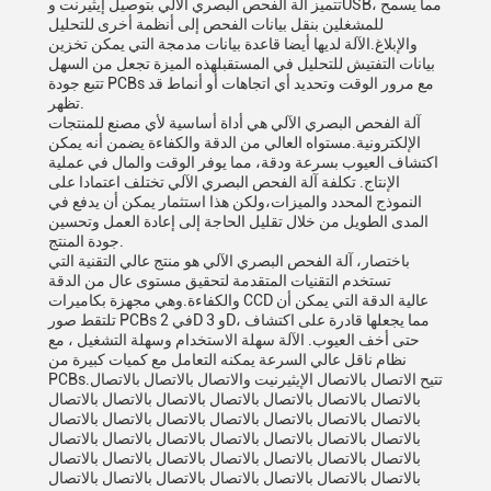
تتميز آلة الفحص البصري الآلي بتوصيل إيثيرنت وUSB، مما يسمح
للمشغلين بنقل بيانات الفحص إلى أنظمة أخرى للتحليل
والإبلاغ.الآلة لديها أيضا قاعدة بيانات مدمجة التي يمكن تخزين
بيانات التفتيش للتحليل في المستقبلهذه الميزة تجعل من السهل
تتبع جودة PCBs مع مرور الوقت وتحديد أي اتجاهات أو أنماط قد
تظهر.
آلة الفحص البصري الآلي هي أداة أساسية لأي مصنع للمنتجات
الإلكترونية.مستواه العالي من الدقة والكفاءة يضمن أنه يمكن
اكتشاف العيوب بسرعة ودقة، مما يوفر الوقت والمال في عملية
الإنتاج. تكلفة آلة الفحص البصري الآلي تختلف اعتمادا على
النموذج المحدد والميزات،ولكن هذا استثمار يمكن أن يدفع في
المدى الطويل من خلال تقليل الحاجة إلى إعادة العمل وتحسين
جودة المنتج.
باختصار، آلة الفحص البصري الآلي هو منتج عالي التقنية التي
تستخدم التقنيات المتقدمة لتحقيق مستوى عال من الدقة
والكفاءة.وهي مجهزة بكاميرات CCD عالية الدقة التي يمكن أن
تلتقط صور PCBs في 2D و 3D، مما يجعلها قادرة على اكتشاف
حتى أخف العيوب. الآلة سهلة الاستخدام وسهلة التشغيل ، مع
نظام ناقل عالي السرعة يمكنه التعامل مع كميات كبيرة من
PCBs.تتيح الاتصال بالاتصال الإيثيرنيت والاتصال بالاتصال بالاتصال
بالاتصال بالاتصال بالاتصال بالاتصال بالاتصال بالاتصال بالاتصال
بالاتصال بالاتصال بالاتصال بالاتصال بالاتصال بالاتصال بالاتصال
بالاتصال بالاتصال بالاتصال بالاتصال بالاتصال بالاتصال بالاتصال
بالاتصال بالاتصال بالاتصال بالاتصال بالاتصال بالاتصال بالاتصال
بالاتصال بالاتصال بالاتصال بالاتصال بالاتصال بالاتصال بالاتصال