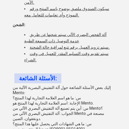
الآمن.
سيكون الصندوق ملصق بوضوح باسم المنتج ورقم
النموذج وأي تعليمات للتعامل معه.
الشحن:
آلة الفحص البصري الآلي سيتم شحنها عن طريق
خدمة التوصيل ذات السمعة الطيبة
سيتم تزويد العميل برقم تتبع لمراقبة حالة الشحنة.
سيتم تقديم وقت التسليم المقدر للعميل في وقت
الشراء.
الأسئلة الشائعة:
إليك بعض الأسئلة الشائعة حول آلة التفتيش البصرية الآلية من
Mento:
س: ما هو اسم العلامة التجارية لهذا المنتج؟
الإجابة: اسم العلامة التجارية لهذا المنتج هو Mento.
س: أين يتم تصنيع آلة التفتيش البصري الآلي من Mento؟
الجواب: آلة التفتيش البصري الآلي من Mento مصنعة في
دونغغوان، الصين.
س: ما هي الشهادات التي يحصل عليها هذا المنتج؟