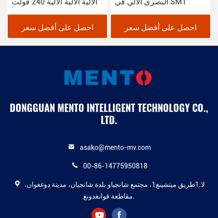
البصري الآلي في SMT
الآلية الآلية الآلية 240 فولت
احصل على أفضل سعر
احصل على أفضل سعر
DONGGUAN MENTO INTELLIGENT TECHNOLOGY CO.,
LTD.
asako@mento-mv.com
00-86-14775950818
لا.1طريق مينشينغ1، مجتمع شانجياو بلدة شانجيان، مدينة دوغغوان،
مقاطعة قوانغدونغ.