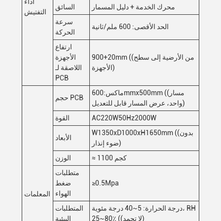
أداء
محرك الخدمة + دليل المسمار
السائق
التفتيش
سرعة
الحد الأقصى: 600 ملم/ثانية
الحركة
ارتفاع
900+20mm ((من الأرضية إلى سطح
الأجهزة
الأجهزة)
اللاصقة لـ
PCB
ماكس:600mmx500mm ((مسار
حجم PCB
واحد، عرض المسار قابل للتعديل)
AC220W50Hz2000W
القوة
W1350xD1000xH1650mm ((بدون
الأبعاد
ضوء إنذار)
≈ 1100 كجم
الوزن
متطلبات
≥0.5Mpa
ضغط
الهواء
المعلمات
درجة الحرارة: 5~40 درجة مئوية، RH
المتطلبات
25~80٪ ((لا تجمد)
البيئية