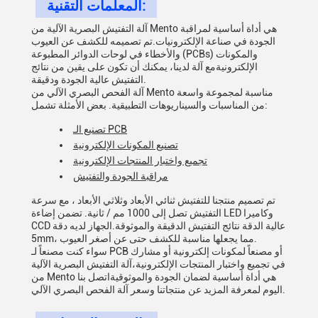
المعلمات التقنية:
آلة التفتيش البصرية الآلية من Mento هي أداة أساسية لمراقبة
الجودة في صناعة الإلكترونيات.تم تصميمه للكشف عن العيوب
والأخطاء في لوحات الدوائر المطبوعة (PCBs) والمكونات
الإلكترونيةمع آلة لدينا، يمكنك أن تكون على يقين من نتائج
التفتيش عالية الجودة ودقيقة.
آلة الفحص البصري الآلي من Mento مناسبة لمجموعة واسعة
من المناسبات والسيناريوهات التطبيقية. بعض الأمثلة تشمل:
تصنيع الـ PCB
تصنيع المكونات الإلكترونية
تجميع واختبار المنتجات الإلكترونية
مراقبة الجودة والتفتيش
تم تصميم منتجنا للتفتيش ثنائي الأبعاد وثلاثي الأبعاد ، مع سرعة
التفتيش تصل إلى 1000 مم / ثانية. تضمن إضاءة LED وكاميرا
CCD عالية الدقة نتائج التفتيش الدقيقة والموثوقة.الجهاز لديه دقة
5mm، مما يجعلها مناسبة للكشف حتى عن أصغر العيوب.
سواء كنت مصنعاً لـ PCB أو مصنعاً لمكونات إلكترونية أو مشارك
في تجميع واختبار المنتجات الإلكترونية،آلة التفتيش البصرية الآلية
من Mento هي أداة أساسية لضمان الجودة والموثوقيةاتصل بنا
اليوم لمعرفة المزيد عن منتجاتنا وسعر آلة الفحص البصري الآلي.