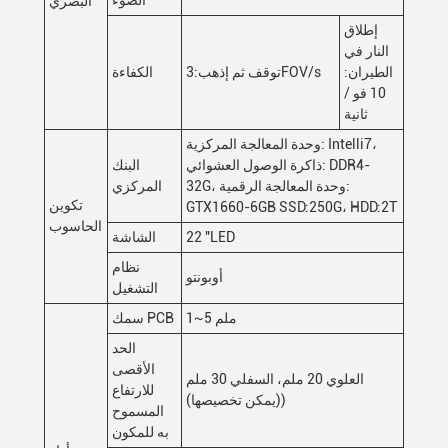
الضوء
البصري
إطلاق
النار في
الطيران:
توقف ثم إذهب:3FOV/s
الكفاءة
10 فو /
ثانية
وحدة المعالجة المركزية: Intelli7،
ذاكرة الوصول العشوائي: DDR4-
البنك
32G، وحدة المعالجة الرقمية:
المركزي
تكوين
GTX1660-6GB SSD:250G، HDD:2T
الحاسوب
22 "LED
الشاشة
نظام
أوبونتو
التشغيل
1~5 ملم
سمك PCB
الحد
الأقصى
العلوي 20 ملم، السفلي 30 ملم
للارتفاع
((يمكن تخصيصها)
المسموح
به للمكون