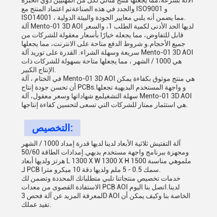
الآلة بسرعة،مما يجعلها منتج مثالي لكل من المهنيين ذوي الخبرة
والجدد في هذه الصناعةتم اعتماد المنتج مع ISO9001 و
ISO14001 ، مما يضمن أنه يلبي معايير الجودة والبيئة الدولية.
آلة Mento-01 3D AOI لديها الحد الأدنى لكمية الطلب 1، والسعر
قابل للتفاوض، مما يجعله خيارًا بأسعار معقولة للشركات من
جميع الأحجام.و شروط الدفع متاحة على الانترنت، مما يجعلها
سريعة وسهلة الشراء. القدرة على توريد آلة Mento-01 3D AOI
هي 1000 / الشهر ، مما يجعلها متاحة بسهولة للشركات ذات
الإنتاج الكبير.
في الختام ، آلة Mento-01 3D AOI هي منتج موثوق بكفاءة يمكن
أن تحسن جودة إنتاج PCBs.و واجهة المستخدم البديهية تجعلها
سهلة التشغيلمع شهاداتها وسعر معقول، آلة Mento-01 3D AOI
هي استثمار ممتاز للشركات التي تسعى لتحسين كفاءة إنتاجها.
التخصيص:
آلة التفتيش ثلاثية الأبعاد لدينا لديها قدرة إمداد 1000 / الشهر
ومجهزة ببرنامج واجهة مستخدم بديهي.إمدادات الطاقة 50/60
هرتز ولديها أبعاد L 1300 X W 1300 X H 1500 ملموهي مناسبة
لـ PCB سمك 0.5 - 5 ملم ولديها دقة 10 ميكرو مترا.
خدمات تخصيص منتجاتنا تلبي متطلباتك المحددة وتضمن لك
الاستفادة القصوى من معدات PCB AOI لدينا.اتصل بنا اليوم
لمعرفة المزيد عن آلة فحص 3D AOI الخاصة بنا وكيف يمكن أن
تفيد عملك.