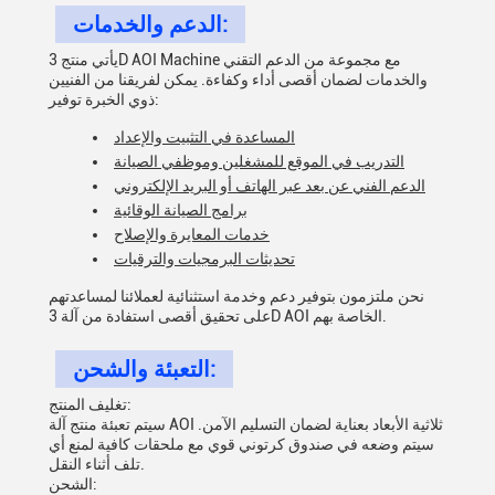
الدعم والخدمات:
يأتي منتج 3D AOI Machine مع مجموعة من الدعم التقني
والخدمات لضمان أقصى أداء وكفاءة. يمكن لفريقنا من الفنيين
ذوي الخبرة توفير:
المساعدة في التثبيت والإعداد
التدريب في الموقع للمشغلين وموظفي الصيانة
الدعم الفني عن بعد عبر الهاتف أو البريد الإلكتروني
برامج الصيانة الوقائية
خدمات المعايرة والإصلاح
تحديثات البرمجيات والترقيات
نحن ملتزمون بتوفير دعم وخدمة استثنائية لعملائنا لمساعدتهم
على تحقيق أقصى استفادة من آلة 3D AOI الخاصة بهم.
التعبئة والشحن:
تغليف المنتج:
سيتم تعبئة منتج آلة AOI ثلاثية الأبعاد بعناية لضمان التسليم الآمن.
سيتم وضعه في صندوق كرتوني قوي مع ملحقات كافية لمنع أي
تلف أثناء النقل.
الشحن: