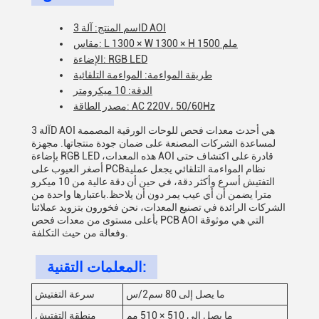
اسم المنتج: آلة 3D AOI
مقاس: L 1300 × W 1300 × H 1500 ملم
الإضاءة: RGB LED
طريقة المواءمة: المواءمة التلقائية
الدقة: 10 ميكرومتر
مصدر الطاقة: AC 220V، 50/60Hz
آلة 3D AOI هي أحدث معدات فحص للوحات الورقية المصممة
لمساعدة الشركات المصنعة على ضمان جودة منتجاتها. مجهزة
بإضاءة RGB LED ،هذه المعدات AOI قادرة على اكتشاف حتى
أصغر العيوب على PCBنظام المواءمة التلقائي يجعل عملية
التفتيش أسرع وأكثر دقة، في حين أن دقة عالية من 10 ميكرو
مترا يضمن أن أي عيب يمر دون أن يلاحظ.باعتبارها واحدة من
الشركات الرائدة في تصنيع المعدات، نحن فخورون بتزويد عملائنا
بأعلى مستوى من معدات فحص PCB AOI التي هي موثوقة
وفعالة من حيث التكلفة.
المعلمات التقنية:
ما يصل إلى 80 سم2/س
سرعة التفتيش
ما يصل إلى 510 × 510 مم
منطقة التفتيش