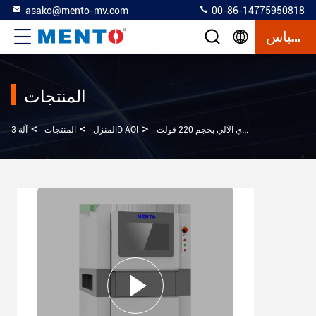
asako@mento-mv.com
00-86-14775950818
إقتباس
المنتجات
>
>
>
أجهزة الفحص البصري الآلي بحجم 220 فولت
آلة 3D AOI
المنزل
المنتجات