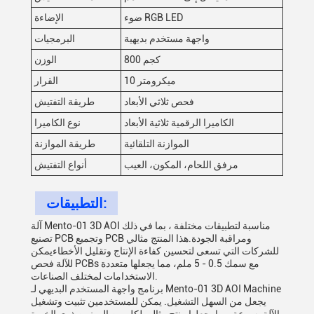
ضوء RGB LED
الإضاءة
واجهة مستخدم بديهية
البرمجيات
800 كجم
الوزن
10 ميكرومتر
القرار
فحص ثلاثي الأبعاد
طريقة التفتيش
الكاميرا الرقمية ثلاثية الأبعاد
نوع الكاميرا
الموازنة التلقائية
طريقة الموازنة
مرفق اللحام، المكون، العيب
أنواع التفتيش
التطبيقات:
آلة Mento-01 3D AOI مناسبة لتطبيقات مختلفة ، بما في ذلك
تصنيع PCB وتجميع PCB ومراقبة الجودة.هذا المنتج مثالي
للشركات التي تسعى لتحسين كفاءة الإنتاج وتقليل الأخطاءيمكن
للآلة فحص PCBs مع سمك 0.5 - 5 ملم، مما يجعلها متعددة
الاستخدامات لمختلف الصناعات.
برنامج واجهة المستخدم البديهي لـ Mento-01 3D AOI Machine
يجعل من السهل التشغيل. يمكن للمستخدمين تثبيت وتشغيل