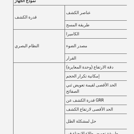
K3
نموذج الجهاز
اذ
عناصر الكشف
يل
قدرة الكشف
هب
طريقة المسح
عة
الكاميرا
لرسطرية)
مصدر الضوء
النظام البصري
القرار
دقة الارتفاع (وحدة المعايرة)
إمكانية تكرار الحجم
الحد الأقصى لقيمة تعويض ثني
الصفائح
قدرة الكشف عن GRR
الحد الأقصى لارتفاع الكشف
ئي
حل لمشكلة الظل
جاه
طريقة تعويض طلاء الانحناء في