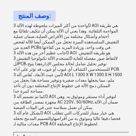
وصف المنتج:
واحدة من أكثر الميزات ملحوظة لهذه الآلة 3D AOI هي طريقة
المواءمة التلقائية. وهذا يعني أن الآلة يمكن أن تتكيف تلقائيًا مع
أحجام وأشكال مختلفة من الأقراص الصلبة،ضمان عملية
التفتيش السلسةهذه الميزة تجعل من الممكن أيضا للآلة لفحص
العديد من PCBs في وقت واحد، وزيادة المزيد من كفاءتها.
جانب عظيم آخر من هذه الآلة 3D AOI هو طريقة التفتيش.
تستخدم الآلة تكنولوجيا التفتيش 3D لالتقاط صور مفصلة للغاية
للPCB،توفير تحليل شامل لحالة مجلس الإدارةهذا يتيح
للمستخدمين اكتشاف أي عيوب أو عيوب قد تؤثر على أداء PCB.
من حيث الأبعاد، تُقاس آلة 3D AOI L 1300 X W 1300 X H 1500
ملم، مما يجعلها معدات صغيرة وتوفير مساحة.هذا يجعل من
الممكن دمج الآلة في خطوط الإنتاج المختلفة دون أن تأخذ
مساحة كبيرة جدا.
كما تم تصميم آلة 3D AOI لتوفير أداء مستقر وموثوق به. وهي
مجهزة بمصدر الطاقة من AC 220V، 50/60Hz،ضمان أن الآلة
يمكن أن تعمل بسلاسة حتى في البيئات الصعبة.
بشكل عام آلة 3D AOI هي خيار ممتاز للشركات التي تتطلب
فحصا دقيقا عاليا وموثوق به من أقراصهاوالتصميم المدمج تجعله
معدات مثالية لـ PCB AOI لخطوط الإنتاج المختلفة.