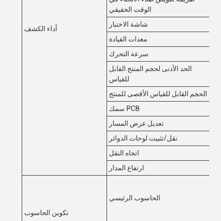
الوقت الحقيقي
شاشة الاختبار
أداء الكشف
ار
معدات القيادة
سرعة التحرك
الحد الأدنى لحجم المنتج القابل
للقياس
الحجم القابل للقياس الأقصى للمنتج
سمك PCB
وي
تعديل عرض المسار
ئي
نقل/تثبيت لوحات الدوائر
ار
اتجاه النقل
ارتفاع المدار
ئي: دي
دي آر 4-16 جي، وحدة المعالجة الرقمية: جي تي إكس 1660-6
الحاسوب الرئيسي
 القرص
تكوين الحاسوب