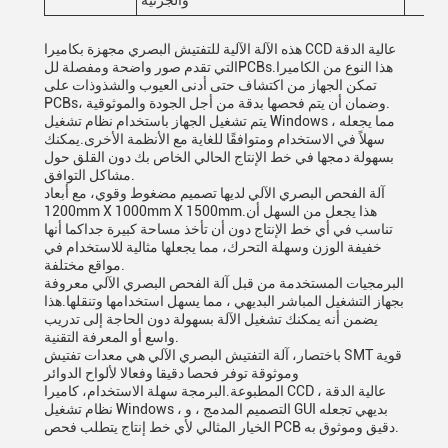
والجزئية
هذه الآلة الآلية للتفتيش البصري مجهزة بكاميرا CCD عالية الدقة
التي تقدم صور واضحة ومفصلة للPCBs.هذا النوع من الكاميرا
تمكن الجهاز من اكتشاف حتى أدنى العيوب والشذوذات على
PCBs، وضمان أن يتم فحصها بدقة من أجل الجودة والموثوقية.
يتم تشغيل الجهاز باستخدام نظام تشغيل Windows ، مما يجعله
سهلاً في الاستخدام ومتوافقًا للغاية مع الأنظمة الأخرى.يمكنك
بسهولة دمجها في خط الإنتاج الحالي الخاص بك دون القلق حول
مشاكل التوافق.
آلة الفحص البصري الآلي لديها تصميم مضغوط وقوي، مع أبعاد
1200mm X 1000mm X 1500mm.هذا يجعل من السهل أن
تناسب في أي خط الإنتاج دون أن تأخذ مساحة كبيرة جداكما أنها
خفيفة الوزن وسهلة التحرك، مما يجعلها مثالية للاستخدام في
مواقع مختلفة.
البرمجيات المستخدمة من قبل آلة الفحص البصري الآلي معروفة
بجهاز التشغيل المباشر البديهي ، مما يسهل استخدامها وتنقلها.هذا
يضمن أنه يمكنك تشغيل الآلة بسهولة دون الحاجة إلى تدريب
واسع أو المعرفة التقنية.
باختصار، آلة التفتيش البصري الآلي هي معدات تفتيش SMT قوية
وموثوقة توفر فحصا دقيقا وفعالا لألواح الدوائر
المطبوعة.البرمجة سهلة الاستخدام، كاميرا CCD عالية الدقة ،
نظام تشغيل Windows ، التصميم المدمج ، و GUI بديهي تجعله
الخيار المثالي لأي خط إنتاج يتطلب فحص PCB دقيق وموثوق به.