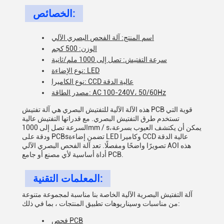
الخصائص:
اسم المنتج: آلة الفحص البصري الآلي
الوزن: 500 كجم
سرعة التفتيش: تصل إلى 1000 ملم/ثانية
نوع الإضاءة: LED
نوع الكاميرا: CCD عالية الدقة
مصدر الطاقة: AC 100-240V، 50/60Hz
هذه الآلة الآلية للتفتيش البصري هي آلة تفتيش PCB قوية التي
تستخدم طرق التفتيش البصري. مع قدراتها التفتيش عالية
السرعة تصل إلى 1000mm / s،يمكن أن يكتشف العيوب بسرعة
ودقة على PCBsتضمن إضاءة LED وكاميرا CCD عالية الدقة
تصويرًا واضحًا ومفصلًا. تعد آلة الفحص البصري الآلي AOI هذه
أداة أساسية لأي مصنع أو جامع PCB.
المعلمات التقنية:
آلة التفتيش البصرية الآلية الخاصة بنا مناسبة لمجموعة متنوعة
من مناسبات وسيناريوهات تطبيق المنتجات ، بما في ذلك:
فحص PCB