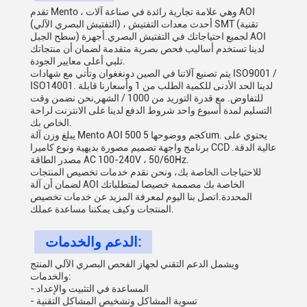
تقدم Mento ، وهي علامة تجارية رائدة في صناعة آلات AOI
(التفتيش البصري الآلي) ، أحدث معدات التفتيش SMT (تقنية
سطح الجبل) لجميع احتياجاتك في التفتيش البصري.أجهزة AOI
لدينا تستخدم أساليب فحص بصرية متقدمة لضمان أن منتجاتك
تلبي أعلى معايير الجودة.
يتم تصنيع آلاتنا في الصين دونغغوان وتأتي مع شهادات ISO9001 /
ISO14001. لدينا الحد الأدنى للكمية الطلب من 1 وأسعارنا قابلة
للتفاوض. مع قدرة التوريد من 1000 / الشهر,نحن نضمن وقت
التسليم لمدة أسبوع واحد شروط الدفع لدينا على الانترنت لراحة
الخاص بك.
يبلغ وزن آلة Mento AOI 500 كجم ووضوحها 5um. يحتوي على
برنامج واجهة تصميم مصورة بديهية ونوع كاميرا CCD عالية الدقة.
مصدر الطاقة AC 100-240V ، 50/60Hz.
للاحتياجات الخاصة بك، ونحن نقدم خدمات تخصيص المنتجات
لضمان أن آلة AOI الخاصة بك مصممة خصيصا لمتطلباتك
المحددة.اتصل بنا اليوم لمعرفة المزيد عن خدمات تخصيص
المنتجات وكيف يمكننا مساعدة عملك.
الدعم والخدمات:
ويشمل الدعم التقني لجهاز الفحص البصري الآلي المنتج
والخدمات:
- المساعدة في التثبيت والإعداد
- تسوية المشاكل وتشخيص المشاكل التقنية