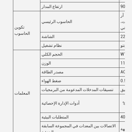
ارتفاع المدار
ئي: دي دي آر
الرقمية: جي تي إكس 1660-6 جيجا بايت،
الحاسوب الرئيسي
تكوين
الحاسوب
22"LE
الشاشة
أوبونتو
نظام تشغيل
الحجم الكلي
م
الوزن
AC22
مصدر الطاقة
0.5M
ضغط الهواء
تنسيقات المدخلات المدعومة من البرمجيات
المعلمات
أدوات الإدارة الإحصائية
رية، SPC في الوقت
المتطلبات البيئية
الاتصالات بين المعدات في المجموعة السابقة