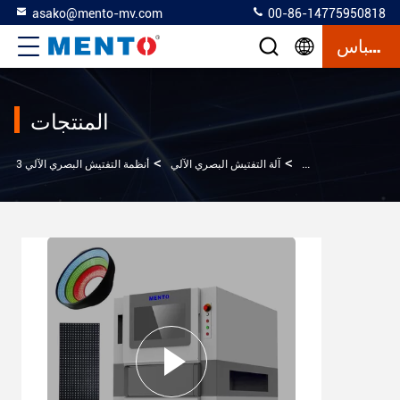
asako@mento-mv.com
00-86-14775950818
إقتباس
المنتجات
>
>
>
المنزل
المنتجات
آلة التفتيش البصري الآلي