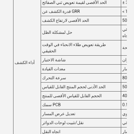
3 ملم
الحد الأقصى لقيمة تعويض ثني الصفائح
قدرة الكشف عن GRR
تر
الحد الأقصى لارتفاع الكشف
 ثنائي
حل لمشكلة الظل
الاتجاه
طريقة تعويض طلاء الانحناء في الوقت
الحقيقي
شاشة الاختبار
أداء الكشف
لمسمار
معدات القيادة
نية
سرعة التحرك
الحد الأدنى لحجم المنتج القابل للقياس
الحجم القابل للقياس الأقصى للمنتج
سمك PCB
 يدوي
تعديل عرض المسار
لهوائي
نقل/تثبيت لوحات الدوائر
اليسار
اتجاه النقل