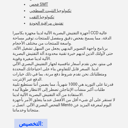
فحص SMT
تكنولوجيا التثبيت السطحي
تكنولوجيا الثقب
تفتيش مراقبة الجودة
أجهزة التفتيش البصرية الآلية لدينا مجهزة بكاميرا CCD عالية
الدقة، مما يسمح بفحص دقيق ومفصل للمنتجات.توفير مساحة
واسعة للمنتجات من مختلف الأحجام.
برنامج واجهة التصوير البديهي يجعل من السهل تشغيل الآلة،
حتى لأولئك الذين لديهم خبرة تقنية محدودة.آلة التفتيش البصرية
الآلية لدينا صغيرة وقوية.
في منتو، نحن نقدم أسعار تنافسية لجهاز التفتيش البصري الآلي
لدينا. السعر قابل للتفاوض بناء على احتياجاتك المحددة
ومتطلباتك.نحن نقدم شروط دفع مرنة، بما في ذلك خيارات
الدفع عبر الإنترنت.
قدرتنا على التوريد هي 1000 شهرياً، مما يضمن أننا نستطيع تلبية
طلبات أكبر منشآت الإنتاجلن تضطر إلى الانتظار طويلاً لبدء
الاستفادة من آلة التفتيش البصرية الآلية لدينا.
لا تستقر على أي شيء أقل من الأفضل عندما يتعلق الأمر بأجهزة
الفحص البصري الآلي. اتصل بـ Mento اليوم لمعرفة المزيد عن
منتجاتنا وخدماتنا.
التخصيص: