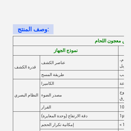
وصف المنتج:
تيش معجون اللحام
نموذج الجهاز
للحام،
عناصر الكشف
تحويل
قدرة الكشف
 اذهب
طريقة المسح
السرعة
الكاميرا
 المرحلة الرسطرية)
مصدر الضوء
النظام البصري
القرار
دقة الارتفاع (وحدة المعايرة)
إمكانية تكرار الحجم