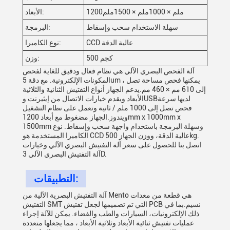
1200ملم × 1000ملم × 1500ملم
الأبعاد:
سهلة الاستخدام سحب وإسقاط
البرمجة:
CCD عالية الدقة
نوع الكاميرا:
500 كجم
وزن:
آلة الفحص البصري الآلي هي نظام فعال ودقيق للغاية لفحص
المكونات الإلكترونية. مع دقة 5um ، يمكنها فحص مساحة تصل
إلى 610 مم × 460 مم.يدعم الجهاز أنواع التفتيش الثنائية والثلاثية
الأبعاد ويقدم خيارات الاتصال من إيثيرنت وUSBلديها سرعة
فحص تصل إلى 1000 ملم / ثانية وتعمل على نظام التشغيل
ويندوز.الجهاز مضغوط مع أبعاد 1200mm x 1000mm x
1500mm وسهلة البرمجة باستخدام واجهة سحب وإسقاط. نوع
الكاميرا المستخدمة هو CCD عالية الدقة، ووزن الجهاز 500kg.
اتصل بنا للحصول على سعر آلة التفتيش البصري الآلي وخيارات
آلة التفتيش البصري الآلي 3D.
التطبيقات:
آلة التفتيش البصرية الآلية من Mento هي قطعة من معدات
التفتيش SMT التي تم تصميمها لجعل تفتيش PCB نسيم.بما في
ذلك الإلكترونيات، السيارات والطب والفضاء. يمكن للآلة إجراء
عمليات تفتيش ثنائية الأبعاد وثلاثية الأبعاد ، مما يجعلها متعددة