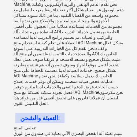
Machine. نحن نقدم الدعم الهاتفي والبريد الإلكتروني،وكذلك
دعم الوصول عن بعد لمشاكل أكثر تعقيدافريقنا مدرب للتعامل مع
مجموعة واسعة من القضايا التقنية، بما في ذلك تسوية مشاكل
الأجهزة والبرمجيات، والمعايرة، والإصلاح.نحن نقدم أيضا
مجموعة من الخدمات لمساعدة عملائنا على الحصول على أقصى
استفادة من منتجات آلة AOI الخاصة بهمتشمل خدماتنا التدريب
والتركيب والصيانة. تم تصميم برامج التدريب لدينا لمساعدة
العملاء على تعلم كيفية استخدام منتج AOI Machine بشكل فعال
وكفء.نحن نقدم كل من الخيارات التدريبية على الموقع
والبعيدةخدمات التثبيت لدينا تضمن أن منتج آلة AOI الخاص بك
مثبت بشكل صحيح ومستعد للاستخدام.فريقنا سوف تعمل معك
لتحديد أفضل موقع للجهاز وسوف تضمن أنه يتم تثبيته ومعايرته
بشكل صحيح. خدمات الصيانة لدينا مصممة للحفاظ على منتج
AOI Machine الخاص بك يعمل بسلاسة وكفاءة. نحن نقدم
عمليات فحص صيانة منتظمة ويمكن أن توفر خدمات إصلاح
حسب الحاجة.فريق الدعم التقني والخدمات لدينا ملتزم بتوفير
أفضل تجربة ممكنة لعملائنا مع منتج AOI Machineنحن مكرسون
لضمان أن عملائنا قادرون على تحقيق أقصى قدر من فوائد هذا
الحل التفتيش القوي.
التعبئة والشحن:
تغليف المنتج:
سيتم تعبئة آلة الفحص البصري الآلي بعناية في صندوق من الورق