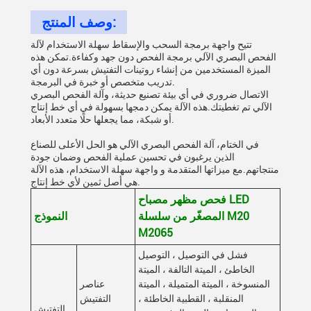
وصف المنتج:
تتيح واجهة برمجة السحب والإسقاط سهلة الاستخدام لآلة
الفحص البصري الآلي برمجة الفحص دون جهد وكفاءة.تمكن هذه
الميزة المستخدمين من إنشاء روتينات التفتيش بسرعة دون أي
تدريب متخصص أو خبرة في البرمجة.
الاتصال ضروري في أي بيئة تصنيع حديثة، وآلة الفحص البصري
الآلي تم تغطيتك.هذه الآلة يمكن دمجها بسهولة في أي خط إنتاج
أو شبكة، مما يجعلها حلًا متعدد الأبعاد.
في الختام، آلة الفحص البصري الآلي هو الحل الأعلى للصناع
الذين يرغبون في تحسين عملية الفحص وضمان جودة
منتجاتهم.مع ميزاتها المتقدمة و واجهة سهلة الاستخدام، هذه الآلة
هي أصل ثمين لأي خط إنتاج.
فحص مظهر مصباح LED
المصغّر من سلسلة M20
النموذج
M2065
فشل في التوصيل ، التوصيل
الخاطئ ، الميتة التالفة ، الميتة
المنسوخة ، الميتة المتميلة ، الميتة
عناصر
المنقلبة ، القطبية الخاطئة ،
التفتيش
التفتيش