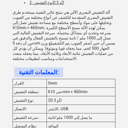
نوع التفتيش: 2D و 3D
آلة التفتيش البصري الآلي هي منتج عالي التقنية يستخدم طرق
التفتيش البصري المتقدمة للكشف عن أنواع مختلفة من العيوب
وتحليلها على مواد وأسطح مختلفة.مع مساحة تفتيش تصل إلى
610mm × 460mm، يمكن لهذه الآلة مسح الأسطح الكبيرة
بسرعة وتحديد أي مشاكل محتملة. سرعة التفتيش العالية التي
تصل إلى 1000 ملم / ثانية تسمح بالتفتيش الفعال والدقيق.في
حين أن دقة 5um يضمن أن حتى أصغر العيوب يتم الكشفيبلغ وزن
الجهاز 500 كجم، مما يجعله قويا وموثوقا. ويمكن أن يؤدي كل
من عمليات التفتيش ثنائية الأبعاد وثلاثية الأبعاد، مما يجعله متعدد
الاستخدامات ومناسب لتطبيقات مختلفة.
المعلمات التقنية:
5mm
القرار:
حتى 610mm × 460mm
منطقة التفتيش:
2D و 3D
نوع التفتيش:
الايثنتر، USB
الاتصال:
ما يصل إلى 1000 ملم/ثانية
سرعة التفتيش:
النوافذ
نظام التشغيل: