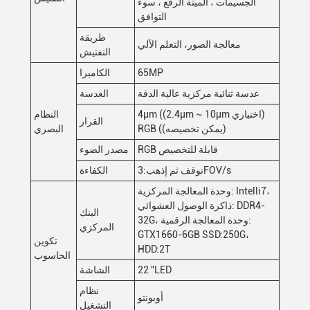
الجسيمات ، الميتة الرفع ، سوء
التوافق
طريقة
معالجة الصور، التعلم الآلي
التفتيش
65MP
الكاميرا
عدسة ثنائية مركزية عالية الدقة
العدسة
4μm ((2.4μm ~ 10μm اختياري)
النظام
القرار
RGB ((يمكن تخصيصه)
البصري
RGB قابلة للتخصيص
مصدر الضوء
توقف ثم إذهب:3FOV/s
الكفاءة
وحدة المعالجة المركزية: Intelli7،
ذاكرة الوصول العشوائي: DDR4-
البنك
32G، وحدة المعالجة الرقمية:
المركزي
GTX1660-6GB SSD:250G،
تكوين
HDD:2T
الحاسوب
22 "LED
الشاشة
نظام
أوبونتو
التشغيل