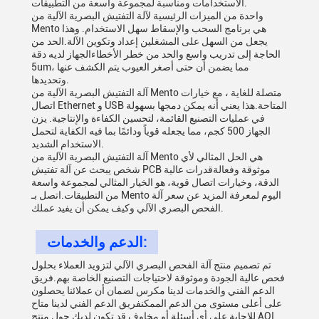
الاستخدامات ومناسبة لمجموعة واسعة من التطبيقات.
واحدة من الميزات الرئيسية لآلة التفتيش البصرية الآلية من
Mento هي برنامج السحب والإسقاط سهل الاستخدام. وهذا
يجعل من السهل على المشغلين إعداد وتكوين الآلة.الحد من
الحاجة إلى تدريب واسع والحد من خطر الأخطاءالجهاز لديه دقة
5um، مما يضمن أن حتى أصغر العيوب يتم الكشف عنها
وتحديدها.
آلة التفتيش البصرية الآلية من Mento متصلة للغاية ، مع خيارات
اتصال Ethernet و USB المتاحة.هذا يعني أنه يمكن دمجها بسهولة
في عمليات التصنيع القائمة، لتحسين الكفاءة والإنتاجية. يزن
الجهاز 500 كجم، مما يجعله قوياً ودائمًا بما فيه الكفاية لتحمل
الاستخدام الشديد.
آلة التفتيش البصرية الآلية من Mento هي الحل المثالي لأي
شخص يبحث عن آلة تفتيش PCB موثوقة وفعالةقدرات عالية
الدقة، وخيارات اتصال قوية، هو الخيار المثالي لمجموعة واسعة
من التطبيقات.اتصل بـ Mento اليوم لمعرفة المزيد عن سعر آلة
الفحص البصري الآلي وكيف يمكن أن يفيد عملك.
الدعم والخدمات:
تم تصميم منتج آلة الفحص البصري الآلي لتزويد العملاء بحلول
فحص عالية الجودة وموثوقة لاحتياجات التصنيع الخاصة بهم.فريق
الدعم الفني والخدمات لدينا مكرس لضمان أن عملائنا يحصلون
على أعلى مستوى من الدعم الممكنفريق الدعم الفني لدينا متاح
للإجابة على أي أسئلة أو مخاوف قد تكون لديك حول منتج AOI