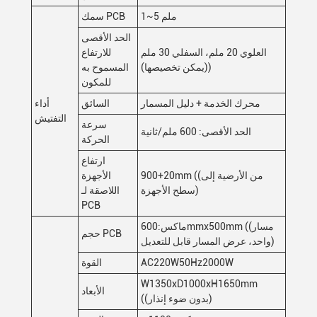
1~5 ملم
سمك PCB
الحد الأقصى
العلوي 20 ملم، السفلي 30 ملم
للارتفاع
((يمكن تخصيصها)
المسموح به
للمكون
محرك الخدمة + دليل المسمار
السائق
أداء
التفتيش
سرعة
الحد الأقصى: 600 ملم/ثانية
الحركة
ارتفاع
900+20mm ((من الأرضية إلى
الأجهزة
سطح الأجهزة)
اللاصقة لـ
PCB
ماكس:600mmx500mm ((مسار
حجم PCB
واحد، عرض المسار قابل للتعديل)
AC220W50Hz2000W
القوة
W1350xD1000xH1650mm
الأبعاد
((بدون ضوء إنذار)